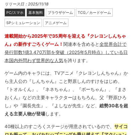
リリース日：2025/11/18
PC/スマホ
基本無料
ブラウザゲーム
TCG／カードゲーム
SPシミュレーション
アニメゲーム
連載開始から2025年で35周年を迎える『クレヨンしんちゃ
ん』の新作すごろくゲーム！
関連本を含めると
全世界合計で
発行部数1億3,470万部を突破（2025年5月時点）している日
本国内外問わず世界的な人気
を誇ります。
ゲーム内のキャラには、TVアニメ『クレヨンしんちゃん』か
ら主人公の『しんちゃん』こと野原しんのすけをはじめ、
『トオルくん』、『ネネちゃん』、『ボーちゃん』、『まさ
おくん』などの主要キャラクターはもちろん、父『野原ひろ
し』や『園長先生』、『よしなが先生』など、
総勢30名を超
える主要人物が登場
します。
40種以上のすごろくステージが用意されているので、
サイコ
ロを振って、おバカなハプニングを乗り越えて『アクション