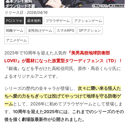
リリース日：2026/04/16
PC/スマホ
基本無料
ブラウザゲーム
アクションゲーム
戦略ゲーム
女性向けゲーム
スマホRPG
SPアクション
アニメゲーム
2025年で10周年を迎えた人気作
『美男高校地球防衛部
LOVE!』が題材になった放置型タワーディフェンス（TD）！
『銀魂』などを手がけた高松信司氏、原作・馬谷くらり氏に
よるオリジナルアニメです。
シリーズの歴代の全キャラが登場し、
次々に襲い来る怪人た
ちへ愛の力をちぎっては投げてやっつけて地球を守る防衛ゲ
ーム
として、2026年に初めてブラウザゲームとして登場しま
す。
10周年を迎えた2025年には、これまでのシリーズのその
後を描く劇場版最新作が公開されました。