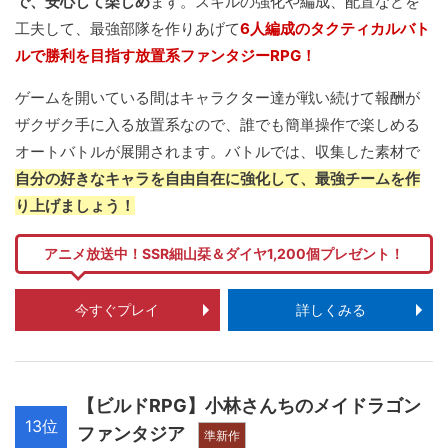
で、安心して楽しめ
ます。スキルの強化や編成、配置などを
工夫して、最強部隊を作りあげて
6人編成のタクティカルバト
ルで勝利を目指す放置系ファンタジーRPG！
ゲームを開いている間はキャラクター達が戦い続けて報酬が
ザクザク手に入る放置系なので、誰でも簡単操作で楽しめる
オートバトルが展開されます。バトルでは、収集した素材で
自分の好きなキャラを自由自在に強化して、最強チームを作
り上げましょう！
アニメ放送中！SSR細山栞＆ダイヤ1,200個プレゼント！
今すぐプレイ
詳しくみる
【ビルドRPG】小林さんちのメイドラゴン
13位
ファンタジア
準新作