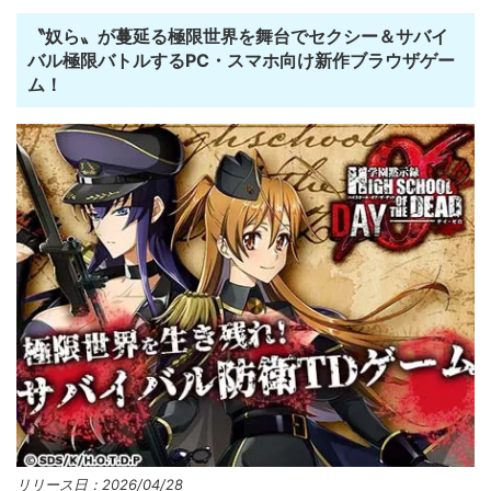
〝奴ら〟が蔓延る極限世界を舞台でセクシー＆サバイ
バル極限バトルするPC・スマホ向け新作ブラウザゲー
ム！
リリース日：2026/04/28