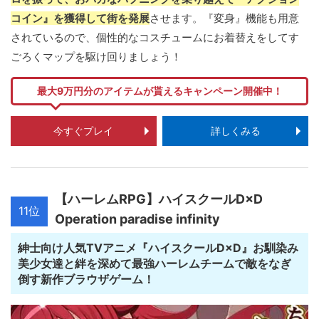
コイン』を獲得して街を発展
させます。『変身』機能も用意
されているので、個性的なコスチュームにお着替えをしてす
ごろくマップを駆け回りましょう！
最大9万円分のアイテムが貰えるキャンペーン開催中！
今すぐプレイ
詳しくみる
【ハーレムRPG】ハイスクールD×D
11位
Operation paradise infinity
紳士向け人気TVアニメ『ハイスクールD×D』お馴染み
美少女達と絆を深めて最強ハーレムチームで敵をなぎ
倒す新作ブラウザゲーム！