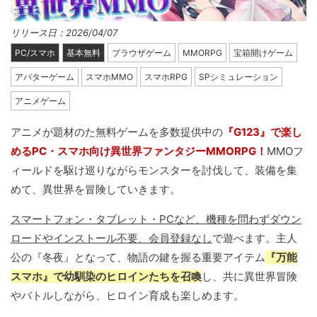
リリース日：2026/04/07
PC/スマホ
基本無料
ブラウザゲーム
MMORPG
宝箱開けゲーム
アバターゲーム
スマホMMO
スマホRPG
SPシミュレーション
アニメゲーム
アニメが題材のた無料ゲームを多数提供中の
『G123』で楽し
めるPC・スマホ向け異世界ファンタジーMMORPG！
MMOフ
ィールドを駆け巡りながらモンスターを討伐して、装備を集
めて、異世界を冒険していきます。
スマートフォン・タブレット・PCなど、機種を問わずダウン
ロードやインストール不要、会員登録なし
で遊べます。主人
公の『冬夜』となって、物語の鍵を握る重要アイテム
『万能
スマホ』で幼馴染のヒロインたちを召喚
し、共に異世界冒険
やバトルしながら、ヒロイン育成も楽しめます。