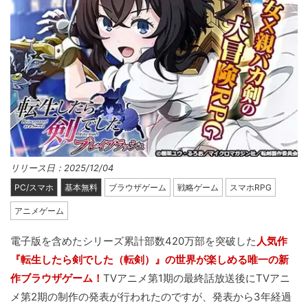
リリース日：2025/12/04
PC/スマホ
基本無料
ブラウザゲーム
戦略ゲーム
スマホRPG
アニメゲーム
電子版を含めたシリーズ累計部数420万部を突破した
人気作
『転生したら剣でした（転剣）』の世界が楽しめる唯一の新
作ブラウザゲーム！
TVアニメ第1期の最終話放送後にTVアニ
メ第2期の制作の発表が行われたのですが、発表から3年経過