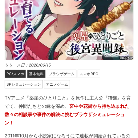
リリース日：2026/06/15
PC/スマホ
基本無料
ブラウザゲーム
スマホRPG
SPシミュレーション
アニメゲーム
TVアニメ『薬屋のひとりごと』を原作に主人公『猫猫』を育
てて、仲間たちとの縁を深め、
宮中や花街から持ち込まれた
数々の相談事や事件の解決に挑むブラウザシミュレーショ
ン！
2011年10月から小説家になろうにて連載が開始されているの