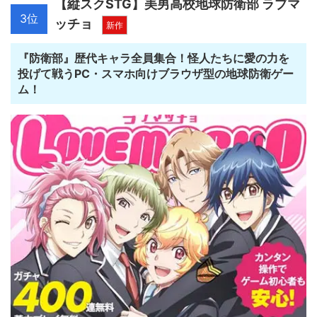
【縦スクSTG】美男高校地球防衛部 ラブマ
3位
ッチョ
新作
『防衛部』歴代キャラ全員集合！怪人たちに愛の力を
投げて戦うPC・スマホ向けブラウザ型の地球防衛ゲー
ム！