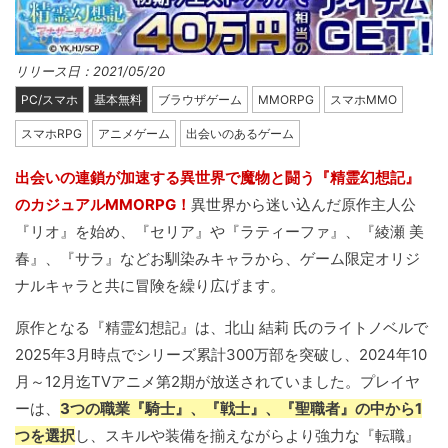
リリース日：2021/05/20
PC/スマホ
基本無料
ブラウザゲーム
MMORPG
スマホMMO
スマホRPG
アニメゲーム
出会いのあるゲーム
出会いの連鎖が加速する異世界で魔物と闘う『精霊幻想記』
のカジュアルMMORPG！
異世界から迷い込んだ原作主人公
『リオ』を始め、『セリア』や『ラティーファ』、『綾瀬 美
春』、『サラ』などお馴染みキャラから、ゲーム限定オリジ
ナルキャラと共に冒険を繰り広げます。
原作となる『精霊幻想記』は、北山 結莉 氏のライトノベルで
2025年3月時点でシリーズ累計300万部を突破し、2024年10
月～12月迄TVアニメ第2期が放送されていました。プレイヤ
ーは、
3つの職業『騎士』、『戦士』、『聖職者』の中から1
つを選択
し、スキルや装備を揃えながらより強力な『転職』