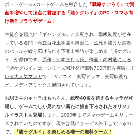
ボードゲーム×カードゲームを融合した
『戦略すごろく』で資
産を増やして頂点に君臨する『賭ケグルイ』のPC・スマホ向
け新作ブラウザゲーム！
生徒会を頂点に『ギャンブル』に支配され、階級制度が存在
している名門・私立百花王学園を舞台に、生死を賭けた禁断
のバトルが繰り広げられる下克上物語が楽しめる『賭ケグル
イ』が原作です。
原作・河本ほむら氏、作画・尚村透による
『賭ケグルイ』は、シリーズ累計発行部数700万部を突破して
いる大人気マンガ
で、TVアニメ、実写ドラマ、実写映画な
ど、メディアミックス展開されています。
お馴染みのキャラはもちろん、
総勢40名を超えるキャラが登
場し、ゲームでしか見れない新たに描き下ろされたオリジナ
ルイラストも登場
します。2020年までスマホゲームもリリー
スされていたのですが、現在は既にサービス終了しているの
で、
『賭ケグルイ』を楽しめる唯一の無料ゲーム！