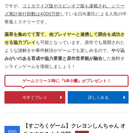
ですが、
コミカライズ版やスピンオフ版も連載され、シリー
ズ累計発行部数は4000万部
している日向夏氏による人気の中
華風ミステリーです。
薬草を集めてて育て、他プレイヤーと連携して調合を成功さ
せる協力プレイ
も可能となっています。原作でも展開された
ような謎解きや事件解決がゲームでも楽しめるので、
やり込
みがいのある育成や協力要素と原作世界観が融合
した無料オ
ンラインゲームを堪能しましょう！
ゲームリリース時に『UR小蘭』がプレゼント！
今すぐプレイ
詳しくみる
【すごろくゲーム】クレヨンしんちゃん オ
10位