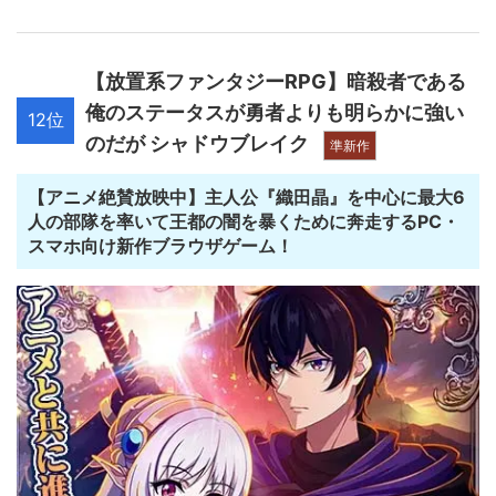
【放置系ファンタジーRPG】暗殺者である
俺のステータスが勇者よりも明らかに強い
12位
のだが シャドウブレイク
準新作
【アニメ絶賛放映中】主人公『織田晶』を中心に最大6
人の部隊を率いて王都の闇を暴くために奔走するPC・
スマホ向け新作ブラウザゲーム！