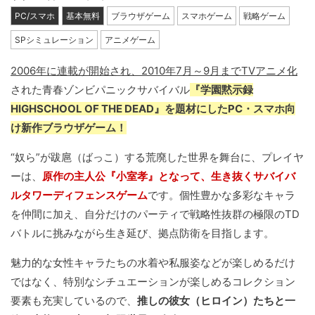
PC/スマホ
基本無料
ブラウザゲーム
スマホゲーム
戦略ゲーム
SPシミュレーション
アニメゲーム
2006年に連載が開始され、2010年7月～9月までTVアニメ化
された青春ゾンビパニックサバイバル
『学園黙示録
HIGHSCHOOL OF THE DEAD』を題材にしたPC・スマホ向
け新作ブラウザゲーム！
“奴ら”が跋扈（ばっこ）する荒廃した世界を舞台に、プレイヤ
ーは、
原作の主人公『小室孝』となって、生き抜くサバイバ
ルタワーディフェンスゲーム
です。個性豊かな多彩なキャラ
を仲間に加え、自分だけのパーティで戦略性抜群の極限のTD
バトルに挑みながら生き延び、拠点防衛を目指します。
魅力的な女性キャラたちの水着や私服姿などが楽しめるだけ
ではなく、特別なシチュエーションが楽しめるコレクション
要素も充実しているので、
推しの彼女（ヒロイン）たちと一