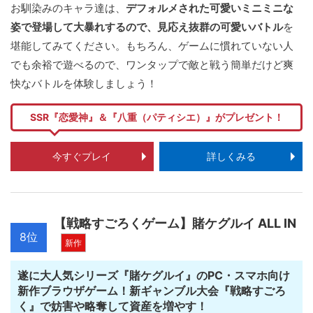
お馴染みのキャラ達は、
デフォルメされた可愛いミニミニな
姿で登場して大暴れするので、見応え抜群の可愛いバトル
を
堪能してみてください。もちろん、ゲームに慣れていない人
でも余裕で遊べるので、ワンタップで敵と戦う簡単だけど爽
快なバトルを体験しましょう！
SSR『恋愛神』＆『八重（パティシエ）』がプレゼント！
今すぐプレイ
詳しくみる
【戦略すごろくゲーム】賭ケグルイ ALL IN
8位
新作
遂に大人気シリーズ『賭ケグルイ』のPC・スマホ向け
新作ブラウザゲーム！新ギャンブル大会『戦略すごろ
く』で妨害や略奪して資産を増やす！