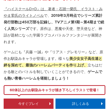
『ハイスクールD×D』は、著者・石踏一榮氏、イラスト・み
やま零氏のライトノベル
で、
2019年3月時点でシリーズ累計
発行部数は450万部を記録し、TVアニメ第1期～第4期まで続
く人気シリーズ
です。原作は、悪魔や天使、堕天使など、神
話が題材になった学園ラブコメバトルファンタジーが展開さ
れます。
ゲームにも『兵藤 一誠』や『リアス・グレモリー』など、原
作お馴染みキャラが登場します。様々な
美少女女子高生達と
絆を深めて、最強のハーレムパーティを作り上げ、
立ちはだ
かる敵とのバトルを制していくことができるので、
ゲームで
も熱い青春ハーレムを堪能しましょう！
60体以上のお馴染みキャラが描き下ろしイラストで登場！
今すぐプレイ
詳しくみる