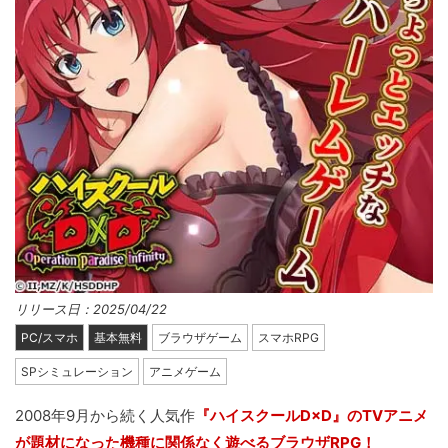
リリース日：2025/04/22
PC/スマホ
基本無料
ブラウザゲーム
スマホRPG
SPシミュレーション
アニメゲーム
2008年9月から続く人気作
『ハイスクールD×D』のTVアニメ
が題材になった機種に関係なく遊べるブラウザRPG！