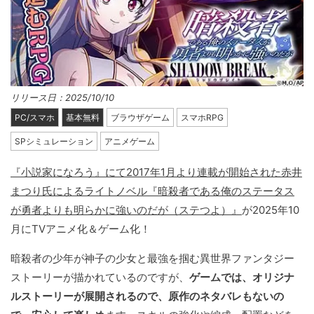
リリース日：2025/10/10
PC/スマホ
基本無料
ブラウザゲーム
スマホRPG
SPシミュレーション
アニメゲーム
『小説家になろう』にて2017年1月より連載が開始された赤井
まつり氏によるライトノベル『暗殺者である俺のステータス
が勇者よりも明らかに強いのだが（ステつよ）』
が2025年10
月にTVアニメ化＆ゲーム化！
暗殺者の少年が神子の少女と最強を掴む異世界ファンタジー
ストーリーが描かれているのですが、
ゲームでは、オリジナ
ルストーリーが展開されるので、原作のネタバレもないの