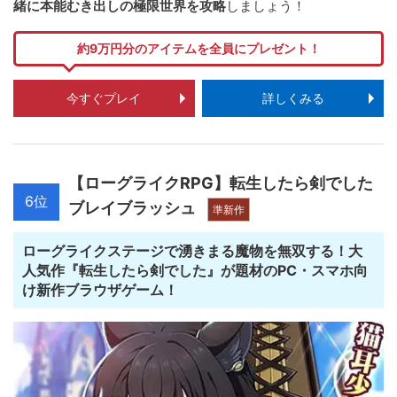
緒に本能むき出しの極限世界を攻略
しましょう！
約9万円分のアイテムを全員にプレゼント！
今すぐプレイ
詳しくみる
【ローグライクRPG】転生したら剣でした
6位
ブレイブラッシュ
準新作
ローグライクステージで湧きまる魔物を無双する！大
人気作『転生したら剣でした』が題材のPC・スマホ向
け新作ブラウザゲーム！