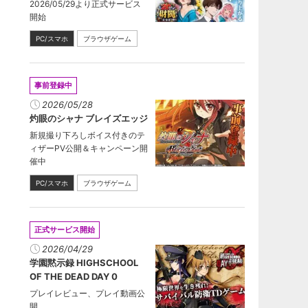
2026/05/29より正式サービス
開始
PC/スマホ
ブラウザゲーム
事前登録中
2026/05/28
灼眼のシャナ ブレイズエッジ
新規撮り下ろしボイス付きのテ
ィザーPV公開＆キャンペーン開
催中
PC/スマホ
ブラウザゲーム
正式サービス開始
2026/04/29
学園黙示録 HIGHSCHOOL
OF THE DEAD DAY 0
プレイレビュー、プレイ動画公
開