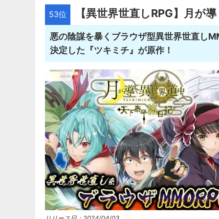
【異世界世直しRPG】月が導
53位
悪の陰謀を暴くブラウザ型異世界世直しMM
決定した『ツキミチ』が原作！
リリース日：2024/04/03