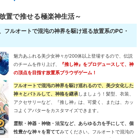
放置で推せる極楽神生活～
、フルオートで混沌の神界を駆け巡る放置系のPC・
魅力あふれる美少女神々が200体以上登場するので、伝説
のチームを作り上げ、
『推し神』をプロデュースして、神
の頂点を目指す放置系ブラウザゲーム！
フルオートで混沌の神界を駆け巡れるので、美少女化した
神々とバトルして、神格を継承
しましょう！髪型、衣装、
アクセサリーなど、『推し神』は、可愛く、または、カッ
コよくアバターをカスタマイズできます。
霊獣・神器・神物・法宝など、あらゆる力を手にして、個
性豊かな神々を育てて
みてください。フルオートで混沌の