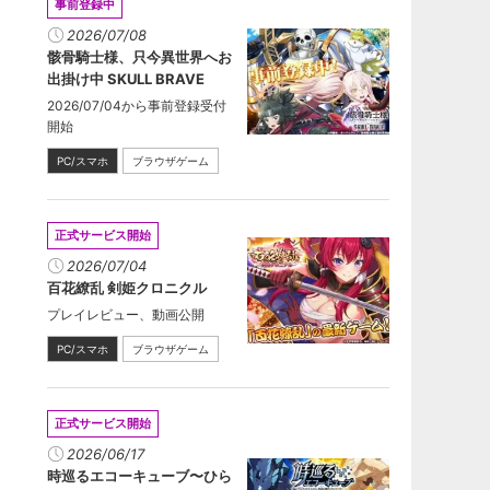
事前登録中
2026/07/08
骸骨騎士様、只今異世界へお
出掛け中 SKULL BRAVE
2026/07/04から事前登録受付
開始
PC/スマホ
ブラウザゲーム
正式サービス開始
2026/07/04
百花繚乱 剣姫クロニクル
プレイレビュー、動画公開
PC/スマホ
ブラウザゲーム
正式サービス開始
2026/06/17
時巡るエコーキューブ〜ひら