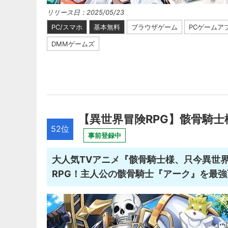
リリース日：2025/05/23
PC/スマホ
基本無料
ブラウザゲーム
PCゲームア
DMMゲームズ
【異世界冒険RPG】骸骨騎士様
52位
事前登録中
大人気TVアニメ『骸骨騎士様、只今異世
RPG！主人公の骸骨騎士『アーク』を最