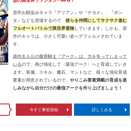
型の異世界ファンタジーRPG！
原作お馴染みキャラ『アリアン』や『チヨメ』、『ポン
タ』なども登場するので、
彼らを仲間にしてサクサク進む
フルオートバトルで異世界冒険
していきます。しかも、原
作のキャラは、小さく可愛い姿へデフォルメされていま
す。
原作主人公の骸骨騎士『アーク』は、力を失ってしまって
いる
ので、再び強化して〈最強アーク〉へと育成していき
ます。装備、スキル、魔石、マントなど、様々な強化育成
要素が用意されているので、
やりこみ要素満載の育成を楽
しみながら自分だけの最強アークを作り上げましょう！
今すぐ事前登録
詳しくみる