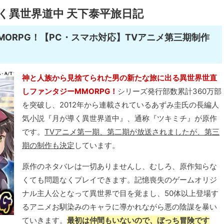
く異世界道中 天下泰平旅日記
ORPG！【PC・スマホ対応】TVアニメ第三期制作
神と人族から見捨てられた男の新たな旅に出る異世界世直
しファンタジーMMORPG！
シリーズ発行部数累計360万部
を突破し、2012年から連載されているあずみ圭氏の長編人
気小説『月が導く異世界道中』、通称『ツキミチ』が原作
です。
TVアニメ第一期、第二期が放送されましたが、第三
期の制作も決定
しています。
原作のネタバレは一切ありませんし、むしろ、原作知らな
くても問題なくプレイできます。記憶喪失のゲームオリジ
ナル主人公となって異世界で目を覚まし、50体以上登場す
るアニメお馴染みのキャラに導かれながら悪の陰謀を暴い
ていきます。
最初は仲間もいないので、ぼっち冒険です