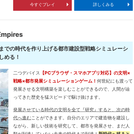
今すぐプレイ
詳しくみる
mpires
までの時代を作り上げる都市建設型戦略シミュレーシ
しめる！
二つデバイス
【PCブラウザ・スマホアプリ対応】の文明×
戦略×都市発展シミュレーションゲーム！
何世紀にも渡って
発展させる文明構築を楽しむことができるので、人間が辿
ってきた歴史を猛スピードで駆け抜けます。
発展させている時代の文明を全て『研究』すると、次の時
代へ進む
ことができます。自分のエリアで建造物を建設し
ながら、新しい技術を研究して、都市を発展させ、まだ人
類が到達していない未来の時代まで到達！
新時代へ移ると