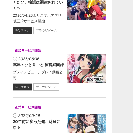
くたび、物語は調律されてい
く〜
2026/04/23よりスマホアプリ
版正式サービス開始
PC/スマホ
ブラウザゲーム
正式サービス開始
2026/06/16
薬屋のひとりごと 後宮異聞録
プレイレビュー、プレイ動画公
開
PC/スマホ
ブラウザゲーム
正式サービス開始
2026/05/29
20年前に戻った俺、財閥に
なる