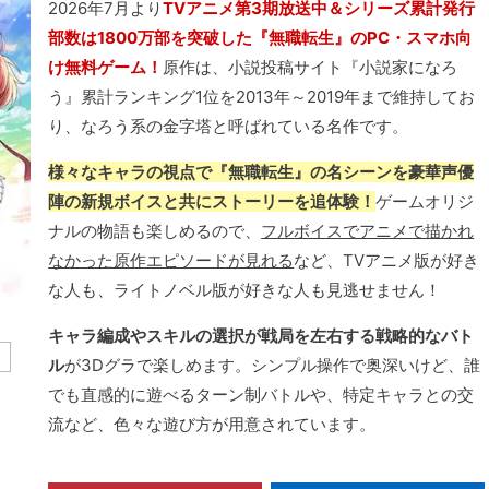
2026年7月より
TVアニメ第3期放送中＆シリーズ累計発行
部数は1800万部を突破した『無職転生』のPC・スマホ向
け無料ゲーム！
原作は、小説投稿サイト『小説家になろ
う』累計ランキング1位を2013年～2019年まで維持してお
り、なろう系の金字塔と呼ばれている名作です。
様々なキャラの視点で『無職転生』の名シーンを豪華声優
陣の新規ボイスと共にストーリーを追体験！
ゲームオリジ
ナルの物語も楽しめるので、
フルボイスでアニメで描かれ
なかった原作エピソードが見れる
など、TVアニメ版が好き
な人も、ライトノベル版が好きな人も見逃せません！
キャラ編成やスキルの選択が戦局を左右する戦略的なバト
ム
ル
が3Dグラで楽しめます。シンプル操作で奥深いけど、誰
でも直感的に遊べるターン制バトルや、特定キャラとの交
流など、色々な遊び方が用意されています。