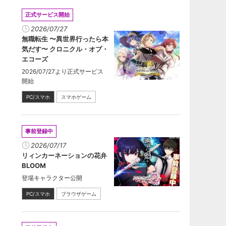
正式サービス開始
2026/07/27
無職転生 〜異世界行ったら本
気だす〜 クロニクル・オブ・
エコーズ
2026/07/27より正式サービス
開始
PC/スマホ
スマホゲーム
事前登録中
2026/07/17
リィンカーネーションの花弁
BLOOM
登場キャラクター公開
PC/スマホ
ブラウザゲーム