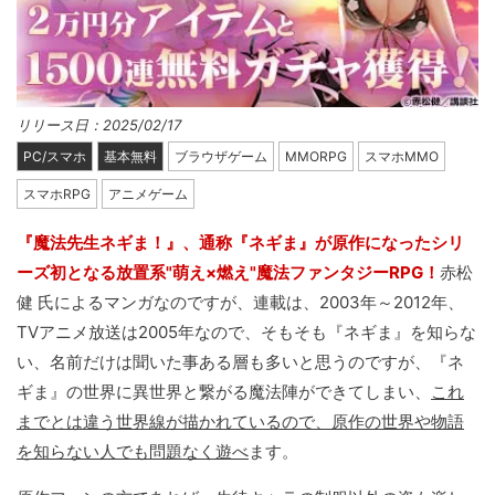
リリース日：2025/02/17
PC/スマホ
基本無料
ブラウザゲーム
MMORPG
スマホMMO
スマホRPG
アニメゲーム
『魔法先生ネギま！』、通称『ネギま』が原作になったシリ
ーズ初となる放置系"萌え×燃え"魔法ファンタジーRPG！
赤松
健 氏によるマンガなのですが、連載は、2003年～2012年、
TVアニメ放送は2005年なので、そもそも『ネギま』を知らな
い、名前だけは聞いた事ある層も多いと思うのですが、『ネ
ギま』の世界に異世界と繋がる魔法陣ができてしまい、
これ
までとは違う世界線が描かれているので、原作の世界や物語
を知らない人でも問題なく遊べ
ます。