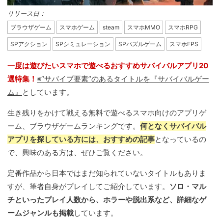
リリース日：
ブラウザゲーム
スマホゲーム
steam
スマホMMO
スマホRPG
SPアクション
SPシミュレーション
SPパズルゲーム
スマホFPS
一度は遊びたいスマホで遊べるおすすめサバイバルアプリ20
選特集！
※“サバイブ要素”のあるタイトルを『サバイバルゲー
ム』
としています。
生き残りをかけて戦える無料で遊べるスマホ向けのアプリゲ
ーム、ブラウザゲームランキングです。
何となくサバイバル
アプリを探している方には、おすすめの記事
となっているの
で、興味のある方は、ぜひご覧ください。
定番作品から日本ではまだ知られていないタイトルもありま
すが、筆者自身がプレイしてご紹介しています。
ソロ・マル
チといったプレイ人数から、ホラーや脱出系など、詳細なゲ
ームジャンルも掲載
しています。