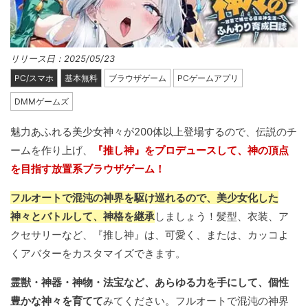
リリース日：2025/05/23
PC/スマホ
基本無料
ブラウザゲーム
PCゲームアプリ
DMMゲームズ
魅力あふれる美少女神々が200体以上登場するので、伝説のチ
ームを作り上げ、
『推し神』をプロデュースして、神の頂点
を目指す放置系ブラウザゲーム！
フルオートで混沌の神界を駆け巡れるので、美少女化した
神々とバトルして、神格を継承
しましょう！髪型、衣装、ア
クセサリーなど、『推し神』は、可愛く、または、カッコよ
くアバターをカスタマイズできます。
霊獣・神器・神物・法宝など、あらゆる力を手にして、個性
豊かな神々を育てて
みてください。フルオートで混沌の神界