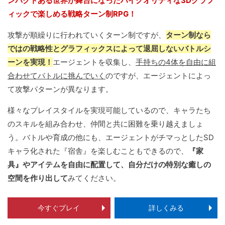
ンパクトある世界が舞台になったハイクオリティな3Ⅾグラフ
ィックで楽しめる戦略ターン制RPG！
攻撃が順繰りに行われていくターン制ですが、
ターン制なら
ではの戦略性とグラフィックスによって退屈しないバトルシ
ーンを実現！
エージェントを収集し、
手持ちの4体を自由に組
合わせてバトルに挑んでいく
のですが、エージェントによっ
て攻撃パターンが異なります。
様々なプレイスタイルを実現可能しているので、キャラたち
のスキルを組み合わせ、仲間と共に困難を乗り越えましょ
う。バトルや育成の他にも、エージェントがチマっとしたSD
キャラ化された『宿舎』を楽しむこともできるので、
『家
具』やアイテムを自由に配置して、自分だけの特別な癒しの
空間を作り出して
みてください。
今すぐプレイ
詳しくみる