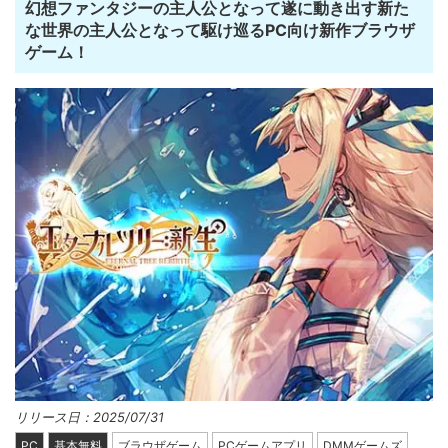
幻想ファンタジーの主人公となって遂に動き出す新た
な世界の主人公となって駆け巡るPC向け新作ブラウザ
ゲーム！
リリース日：2025/07/31
PC
基本無料
ブラウザゲーム
PCゲームアプリ
DMMゲームズ