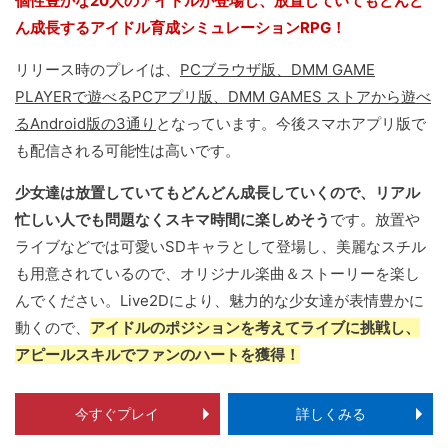
個性豊かな20人のアイドルが登場し、放置していてもどんど
ん成長するアイドル育成シミュレーションRPG！
リリース時のプレイは、
PCブラウザ版、DMM GAME
PLAYERで遊べるPCアプリ版、DMM GAMES ストアから遊べ
るAndroid版の3通り
となっています。今後スマホアプリ版で
も配信される可能性は高いです。
少女達は放置していてもどんどん成長していくので、リアル
忙しい人でも問題なくスキマ時間に楽しめそう
です。放置や
ライブなどでは可愛いSDキャラとして登場し、美麗なスチル
も用意されているので、オリジナル楽曲＆ストーリーを楽し
んでください。Live2Dにより、魅力的な少女達が表情豊かに
動くので、
アイドルのポジションを考えてライブに挑戦し、
アピールスキルでファンのハートを獲得！
今すぐプレイ
詳しくみる