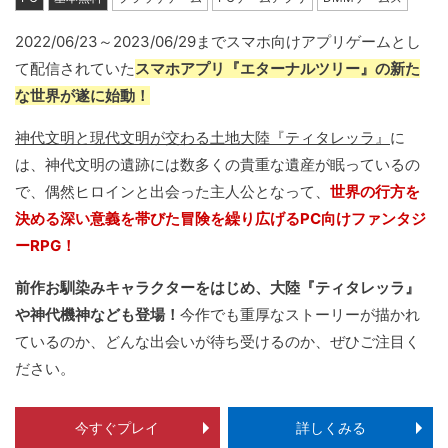
2022/06/23～2023/06/29までスマホ向けアプリゲームとし
て配信されていた
スマホアプリ『エターナルツリー』の新た
な世界が遂に始動！
神代文明と現代文明が交わる土地大陸『ティタレッラ』
に
は、神代文明の遺跡には数多くの貴重な遺産が眠っているの
で、偶然ヒロインと出会った主人公となって、
世界の行方を
決める深い意義を帯びた冒険を繰り広げるPC向けファンタジ
ーRPG！
前作お馴染みキャラクターをはじめ、大陸『ティタレッラ』
や神代機神なども登場！
今作でも重厚なストーリーが描かれ
ているのか、どんな出会いが待ち受けるのか、ぜひご注目く
ださい。
今すぐプレイ
詳しくみる