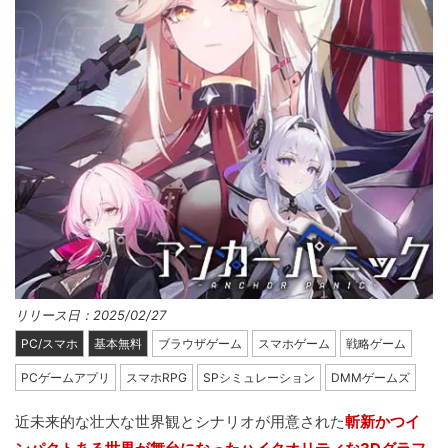
リリース日：2025/02/27
PC/スマホ
基本無料
ブラウザゲーム
スマホゲーム
戦略ゲーム
PCゲームアプリ
スマホRPG
SPシミュレーション
DMMゲームズ
近未来的な壮大な世界観とシナリオが用意された
斬新かつイ