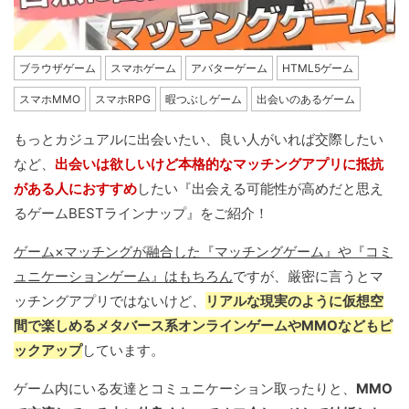
ブラウザゲーム
スマホゲーム
アバターゲーム
HTML5ゲーム
スマホMMO
スマホRPG
暇つぶしゲーム
出会いのあるゲーム
もっとカジュアルに出会いたい、良い人がいれば交際したい
など、
出会いは欲しいけど本格的なマッチングアプリに抵抗
がある人におすすめ
したい『出会える可能性が高めだと思え
るゲームBESTラインナップ』をご紹介！
ゲーム×マッチングが融合した『マッチングゲーム』や『コミ
ュニケーションゲーム』はもちろん
ですが、厳密に言うとマ
ッチングアプリではないけど、
リアルな現実のように仮想空
間で楽しめるメタバース系オンラインゲームやMMOなどもピ
ックアップ
しています。
ゲーム内にいる友達とコミュニケーション取ったりと、
MMO