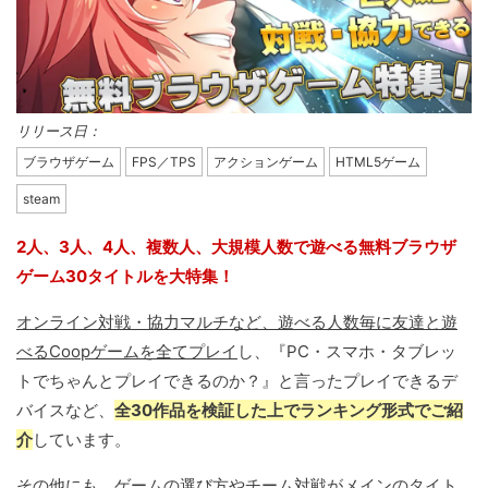
リリース日：
ブラウザゲーム
FPS／TPS
アクションゲーム
HTML5ゲーム
steam
2人、3人、4人、複数人、大規模人数で遊べる無料ブラウザ
ゲーム30タイトルを大特集！
オンライン対戦・協力マルチなど、遊べる人数毎に友達と遊
べるCoopゲームを全てプレイ
し、『PC・スマホ・タブレッ
トでちゃんとプレイできるのか？』と言ったプレイできるデ
バイスなど、
全30作品を検証した上でランキング形式でご紹
介
しています。
その他にも、ゲームの選び方やチーム対戦がメインのタイト