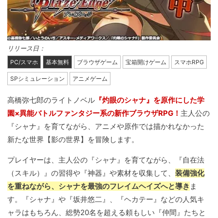
リリース日：
PC/スマホ
基本無料
ブラウザゲーム
宝箱開けゲーム
スマホRPG
SPシミュレーション
アニメゲーム
高橋弥七郎のライトノベル
『灼眼のシャナ』を原作にした学
園×異能バトルファンタジー系の新作ブラウザRPG！
主人公の
『シャナ』を育てながら、アニメや原作では描かれなかった
新たな世界【影の世界】を冒険します。
プレイヤーは、主人公の『シャナ』を育てながら、『自在法
（スキル）』の習得や『神器』や素材を収集して、
装備強化
を重ねながら、シャナを最強のフレイムヘイズへと導き
ま
す。『シャナ』や『坂井悠二』、『ヘカテー』などの人気キ
ャラはもちろん、総勢20名を超える頼もしい『仲間』たちと