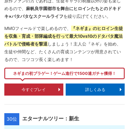
原作ファンの方であれば、生徒キャラの制服以外の姿も楽し
めるので、
麻帆良学園都市を舞台にヒロインたちとのドキド
キ×バタバタなスクールライフ
を繰り広げてください。
MMOフィールドで楽しめるので、
『ネギま』のヒロイン生徒
を収集・育成・部隊編成を行って最大10vs10のドタバタ魔法
バトルで侵略者を撃退
しましょう！主人公『ネギ』を始め、
生徒や仲間など、たくさんの育成コンテンツが用意されてい
るので、コツコツ長く楽しめます！
ネギまの初ブラゲー！ゲーム進行で1500連ガチャ獲得！
今すぐプレイ
詳しくみる
エターナルツリー：新生
30位