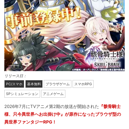
リリース日：
PC/スマホ
基本無料
ブラウザゲーム
スマホRPG
SPシミュレーション
アニメゲーム
2026年7月にTVアニメ第2期の放送が開始された
『骸骨騎士
様、只今異世界へお出掛け中』が原作になったブラウザ型の
異世界ファンタジーRPG！