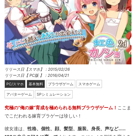
リリース日【スマホ】：2015/02/26
リリース日【 PC版 】：2016/04/21
PC/スマホ
基本無料
ブラウザゲーム
スマホゲーム
アバターゲーム
SPシミュレーション
究極の“俺の嫁”育成を極められる無料ブラウザゲーム！
ここま
でこだわれる嫁育ブラゲーは珍しい！
彼女達は、
性格、個性、顔、髪型、服装、身長、声など……