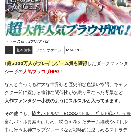
リリース日：2017/01/12
PC
基本無料
ブラウザゲーム
MMORPG
1億5000万人がプレイしゲーム賞も獲得
したダークファンタ
ジー系の
人気ブラウザRPG
！
なんと言っても壮大な世界観と歴史的な色濃い物語、キャラ
クター間に置ける複雑な関係性がが織り重なった背景など、
大作ファンタジー小説のようにスルスルと入ってきます。
その他にも、
協力バトルや、BOSSバトル、ギルド戦という豊
富なバトル要素
をはじめ、特色を考えたチーム編成やバトル
中に行う女神アップグレードなど戦略的に楽しめるストラテ