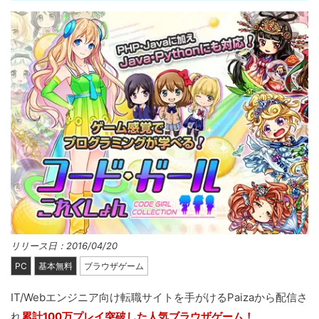
リリース日：2016/04/20
PC
基本無料
ブラウザゲーム
IT/Webエンジニア向け転職サイトを手がけるPaizaから配信さ
れ
累計100万プレイ突破した人気ブラウザゲーム！