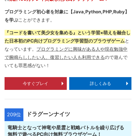
プログラミング初心者を対象に【Java,Python,PHP,Ruby】
を学ぶ
ことができます。
『コードを書いて美少女を集める』という学習×萌えを融合し
た日本初のPC向けプログラミング学習型のブラウザゲーム
と
なっています。
プログラミングに興味がある人や現在勉強中
で腕鳴らししたい人、復習したい人も利用できる
ので遊んで
いても罪悪感がない！
今すぐプレイ
詳しくみる
ドラグーンナイツ
209位
竜騎士となって神竜や星霊と戦略バトルを繰り広げる
無料で遊べるPC向け無料ブラウザゲーム！