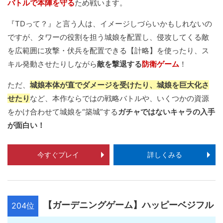
バトルで本陣を守る
ため戦います。
『TDって？』と言う人は、イメージしづらいかもしれないの
ですが、タワーの役割を担う城娘を配置し、侵攻してくる敵
を広範囲に攻撃・伏兵を配置できる【計略】を使ったり、ス
キル発動させたりしながら
敵を撃退する
防衛ゲーム
！
ただ、
城娘本体が直でダメージを受けたり、城娘を巨大化さ
せたり
など、本作ならではの戦略バトルや、いくつかの資源
をかけ合わせて城娘を“築城”する
ガチャではないキャラの入手
が面白い！
今すぐプレイ
詳しくみる
【ガーデニングゲーム】ハッピーベジフル
204位