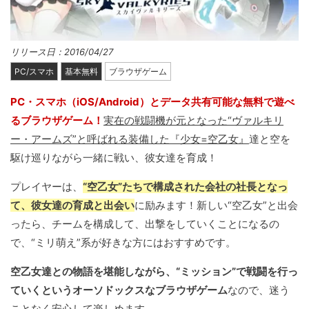
リリース日：2016/04/27
PC/スマホ
基本無料
ブラウザゲーム
PC・スマホ（iOS/Android）とデータ共有可能な無料で遊べ
るブラウザゲーム！
実在の戦闘機が元となった“ヴァルキリ
ー・アームズ”と呼ばれる装備した『少女=空乙女』
達と空を
駆け巡りながら一緒に戦い、彼女達を育成！
プレイヤーは、
“空乙女”たちで構成された会社の社長となっ
て、彼女達の育成と出会い
に励みます！新しい“空乙女”と出会
ったら、チームを構成して、出撃をしていくことになるの
で、“ミリ萌え”系が好きな方にはおすすめです。
空乙女達との物語を堪能しながら、“ミッション”で戦闘を行っ
ていくというオーソドックスなブラウザゲーム
なので、迷う
ことなく安心して楽しめます。