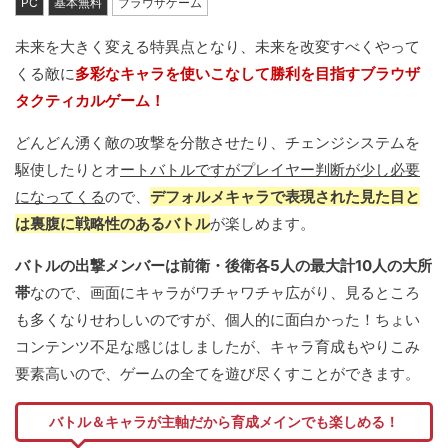
PC
基本無料
ブラウザゲーム
未来を大きく変える特異点となり、未来を改変すべくやって
くる敵に
多彩なキャラを使いこなして勝利を目指すブラウザ
タクティカルゲーム！
どんどん湧く敵の攻撃を分散させたり、チェンジシステムを
駆使したりとオ
ートバトルですがプレイヤー判断が少し必要
になってくる
ので、
デフォルメキャラで表現された見た目と
は裏腹に戦略性のあるバトル
が楽しめます。
バトルの出撃メンバーは前衛・後衛各5人の最大計10人の大所
帯
なので、画面にキャラがワチャワチャ広がり、見るところ
も多くなりせわしいのですが、個人的に面白かった！ちょい
コンテンツ不足な感じはしましたが、キャラ育成もやりこみ
要素高いので、ゲームの全てを遊び尽くすことができます。
バトル＆キャラが主軸だから育成メインでも楽しめる！