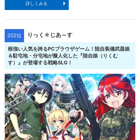
詳しくみる
りっく☆じあ～す
202位
根強い人気を誇るPCブラウザゲーム！陸自装備武器娘
＆駐屯地・分屯地が擬人化した『陸自娘（りくむ
す）』が登場する戦略SLG！