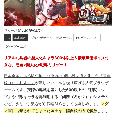
リリース日：2016/02/24
PC
基本無料
ブラウザゲーム
戦略ゲーム
PCゲームアプリ
DMMゲームズ
リアルな兵器の擬人化キャラ300体以上＆豪華声優ボイス付
きな、陸自×擬人化×戦略ミリゲー！
日本全国にある駐屯地・分屯地の1個小隊を擬人化した『陸自
娘（りくむす）』
が激しいバトルを繰り広げる人気ブラウザ
ゲームです。
実際の地域を基にした600以上の『戦闘マッ
プ』や『敵キャラを再利用する『鹵獲（ろかく）』システム
など、少ない手数ながら戦略SLGとしても楽しめます。
マグ
マ軍に占領されてしまった国土を、陸自娘の力で解放
しまし