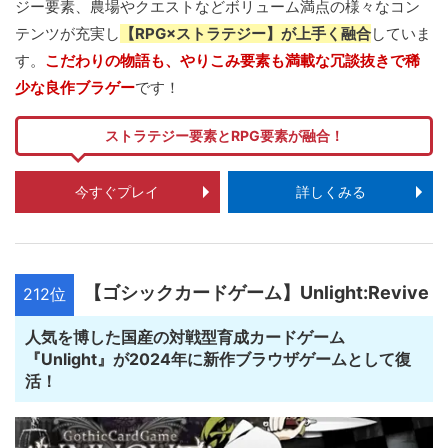
ジー要素、農場やクエストなどボリューム満点の様々なコン
テンツが充実し
【RPG×ストラテジー】が上手く融合
していま
す。
こだわりの物語も、やりこみ要素も満載な冗談抜きで稀
少な良作ブラゲー
です！
ストラテジー要素とRPG要素が融合！
今すぐプレイ
詳しくみる
【ゴシックカードゲーム】Unlight:Revive
212位
人気を博した国産の対戦型育成カードゲーム
『Unlight』が2024年に新作ブラウザゲームとして復
活！