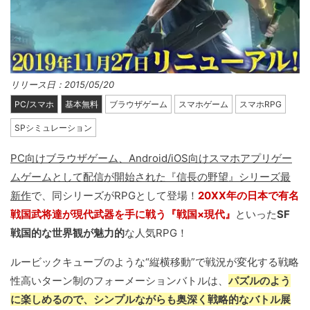
リリース日：2015/05/20
PC/スマホ
基本無料
ブラウザゲーム
スマホゲーム
スマホRPG
SPシミュレーション
PC向けブラウザゲーム、Android/iOS向けスマホアプリゲー
ムゲームとして配信が開始された『信長の野望』シリーズ最
新作
で、同シリーズがRPGとして登場！
20XX年の日本で有名
戦国武将達が現代武器を手に戦う『戦国×現代』
といった
SF
戦国的な世界観が魅力的
な人気RPG！
ルービックキューブのような“縦横移動”で戦況が変化する戦略
性高いターン制のフォーメーションバトルは、
パズルのよう
に楽しめるので、シンプルながらも奥深く戦略的なバトル展