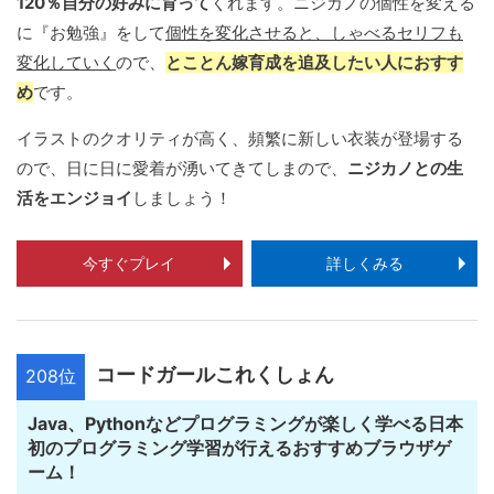
120％自分の好みに育って
くれます。ニジカノの個性を変える
に『お勉強』をして
個性を変化させると、しゃべるセリフも
変化していく
ので、
とことん嫁育成を追及したい人におすす
め
です。
イラストのクオリティが高く、頻繁に新しい衣装が登場する
ので、日に日に愛着が湧いてきてしまので、
ニジカノとの生
活をエンジョイ
しましょう！
今すぐプレイ
詳しくみる
コードガールこれくしょん
208位
Java、Pythonなどプログラミングが楽しく学べる日本
初のプログラミング学習が行えるおすすめブラウザゲ
ーム！