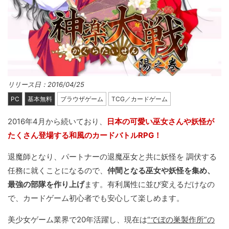
リリース日：2016/04/25
PC
基本無料
ブラウザゲーム
TCG／カードゲーム
2016年4月から続いており、
日本の可愛い巫女さんや妖怪が
たくさん登場する和風のカードバトルRPG！
退魔師となり、パートナーの退魔巫女と共に妖怪を 調伏する
任務に就くことになるので、
仲間となる巫女や妖怪を集め、
最強の部隊を作り上げ
ます。有利属性に並び変えるだけなの
で、カードゲーム初心者でも安心して楽しめます。
美少女ゲーム業界で20年活躍し、現在は
“でぼの巣製作所”の