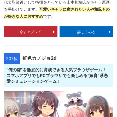
代表取締役として指揮をとっている山本和枝氏がキャラ原画
を手掛けています。
可愛いキャラに癒されたい人や和風もの
が好きな人におすすめ
です。
今すぐプレイ
詳しくみる
虹色カノジョ2d
207位
“俺の嫁”を徹底的に育成できる人気ブラウザゲーム！
スマホアプリでもPCブラウザでも楽しめる“嫁育”系恋
愛シミュレーションゲーム！