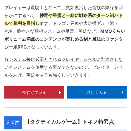
プレイヤーは竜騎士となって、突如復活した竜族の陰謀を明
らかにするべく、
神竜や星霊と一緒に戦略系のターン制バト
ルで勝利を目指し
ます。ドラゴン召喚や大規模ギルド戦・
PvP、艶やかな羽根システムや星霊、英雄など、
MMOくらい
ボリューム満点のコンテンツが楽しめる剣と魔法のファンタ
ジー系RPG
となっています。
各システム毎に必要とされるプレイヤーレベルに到達させな
いとシステムを使用する事ができない
ので、プレイヤーレベ
ルをあげ、英雄キャラも強くしていきます。
今すぐプレイ
詳しくみる
【タクティカルゲーム】トキノ特異点
210位