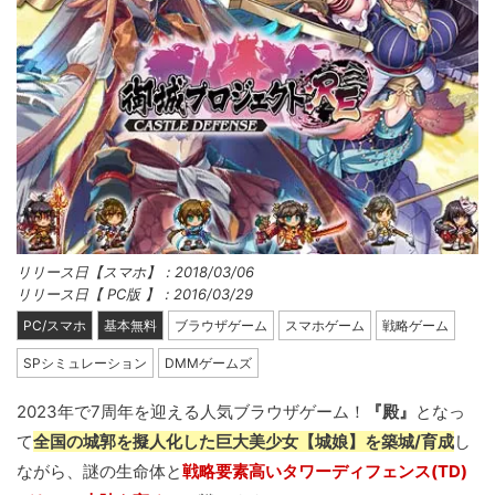
リリース日【スマホ】：2018/03/06
リリース日【 PC版 】：2016/03/29
PC/スマホ
基本無料
ブラウザゲーム
スマホゲーム
戦略ゲーム
SPシミュレーション
DMMゲームズ
2023年で7周年を迎える人気ブラウザゲーム！
『殿』
となっ
て
全国の城郭を擬人化した巨大美少女【城娘】を築城/育成
し
ながら、謎の生命体と
戦略要素高いタワーディフェンス(TD)