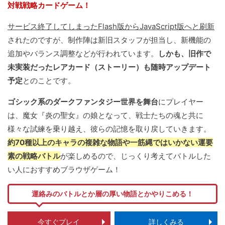
対戦戦略カードゲーム！
サービス終了してしまったFlash版からJavaScript版へと刷新
されたのですが、制作陣は新旧スタッフが担当し、新機能の
追加やバランス調整などが行われています。
しかも、旧作で
未実装だったレアカード（ストーリー）も随時アップデート
予定
とのことです。
ゴシック系のダークファンタジー世界を舞台
にプレイヤー
は、魔女『炎の聖女』の娘となって、戦士たちの魂と共に
様々な試練を乗り越え、彼らの記憶を取り戻していきます。
約70種以上のキャラの複雑な物語や一筋縄ではいかない運要
素の戦略バトル
が楽しめるので、じっくり考えてバトルした
い人におすすめブラウザゲーム！
運絡みのバトルとか層の厚い物語とかやりこめる！
今すぐプレイ
詳しくみる