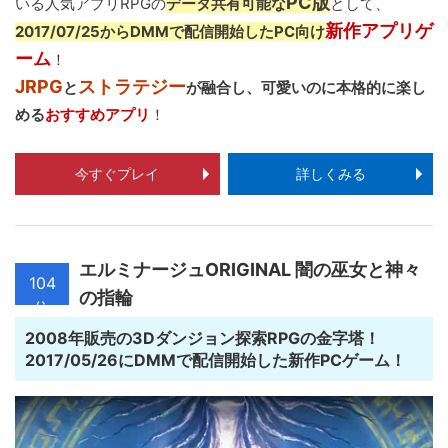
PC版
いる人気アプリRPGの
データ共有可能な
として、
新作アプリゲ
2017/07/25からDMMで配信開始したPC向け
ーム
！
JRPG
ストラテジー
と
が融合し、可愛いのに本格的に楽し
める
おすすめアプリ
！
今すぐプレイ
詳しくみる
エルミナージュORIGINAL 闇の巫女と神々
104
の指輪
位
2008年販売の3Dダンジョン探索RPGの金字塔！
2017/05/26にDMMで配信開始した新作PCゲーム！