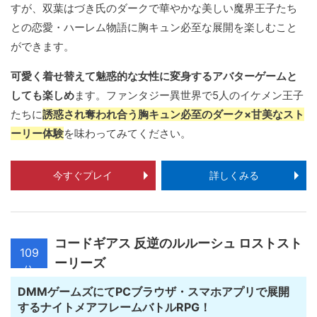
すが、双葉はづき氏のダークで華やかな美しい魔界王子たち
との恋愛・ハーレム物語に胸キュン必至な展開を楽しむこと
ができます。
可愛く着せ替えて魅惑的な女性に変身するアバターゲームと
しても楽しめ
ます。ファンタジー異世界で5人のイケメン王子
たちに
誘惑され奪われ合う胸キュン必至のダーク×甘美なスト
ーリー体験
を味わってみてください。
今すぐプレイ
詳しくみる
コードギアス 反逆のルルーシュ ロストスト
109
ーリーズ
位
DMMゲームズにてPCブラウザ・スマホアプリで展開
するナイトメアフレームバトルRPG！