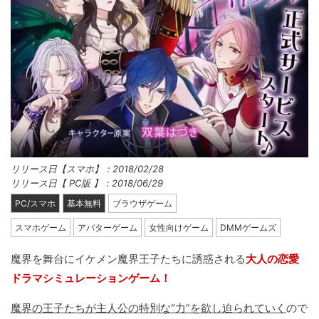
リリース日【スマホ】：2018/02/28
リリース日【 PC版 】：2018/06/29
PC/スマホ
基本無料
ブラウザゲーム
スマホゲーム
アバターゲーム
女性向けゲーム
DMMゲームズ
魔界を舞台にイケメン魔界王子たちに誘惑される
大人の恋愛
ドラマシミュレーションゲーム！
魔界の王子たちが主人公の特別な“力”を欲し迫られていく
ので