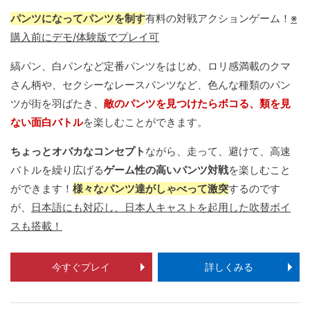
パンツになってパンツを制す
有料の対戦アクションゲーム！
※
購入前にデモ/体験版でプレイ可
縞パン、白パンなど定番パンツをはじめ、ロリ感満載のクマ
さん柄や、セクシーなレースパンツなど、色んな種類のパン
ツが街を羽ばたき、
敵のパンツを見つけたらボコる、類を見
ない面白バトル
を楽しむことができます。
ちょっとオバカなコンセプト
ながら、走って、避けて、高速
バトルを繰り広げる
ゲーム性の高いパンツ対戦
を楽しむこと
ができます！
様々なパンツ達がしゃべって激突
するのです
が、
日本語にも対応し、日本人キャストを起用した吹替ボイ
スも搭載！
今すぐプレイ
詳しくみる