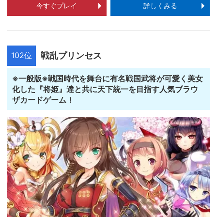
今すぐプレイ
詳しくみる
102位
戦乱プリンセス
※一般版※戦国時代を舞台に有名戦国武将が可愛く美女
化した『将姫』達と共に天下統一を目指す人気ブラウ
ザカードゲーム！