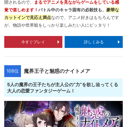
開されるので、
まるでアニメを見ながらゲームをしている感
覚で楽しめます！
バトル中のキャラ固有の必殺技も、
豪華な
カットインで見応え満点
なので、アニメ好きはもちろんです
が、物語や世界観をしっかり楽しみたい人にピッタリ！
今すぐプレイ
詳しくみる
108位
魔界王子と魅惑のナイトメア
5人の魔界の王子たちが主人公の“力”を欲し迫ってくる
大人の恋愛ファンタジーゲーム！