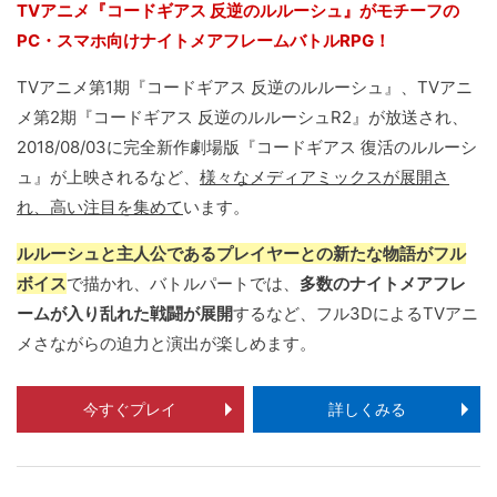
TVアニメ『コードギアス 反逆のルルーシュ』がモチーフの
PC・スマホ向けナイトメアフレームバトルRPG！
TVアニメ第1期『コードギアス 反逆のルルーシュ』、TVアニ
メ第2期『コードギアス 反逆のルルーシュR2』が放送され、
2018/08/03に完全新作劇場版『コードギアス 復活のルルーシ
ュ』が上映されるなど、
様々なメディアミックスが展開さ
れ、高い注目を集めて
います。
ルルーシュと主人公であるプレイヤーとの新たな物語がフル
ボイス
で描かれ、バトルパートでは、
多数のナイトメアフレ
ームが入り乱れた戦闘が展開
するなど、フル3DによるTVアニ
メさながらの迫力と演出が楽しめます。
今すぐプレイ
詳しくみる