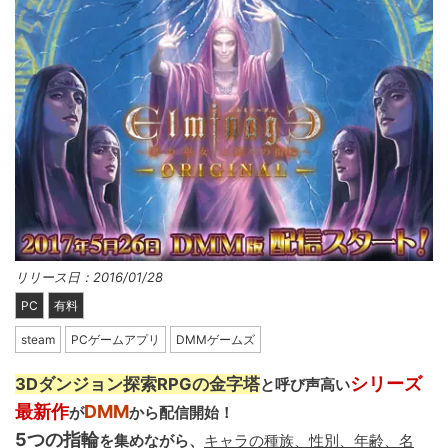
リリース日：2016/01/28
PC
有料
steam
PCゲームアプリ
DMMゲームズ
シリーズ
3Dダンジョン探索RPGの金字塔
と呼び声高い
最新作
DMM
が
から配信開始！
5つの指輪
を集めながら、
キャラの種族、性別、年齢、名