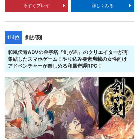
今すぐプレイ
詳しくみる
114位
剣が刻
和風伝奇ADVの金字塔『剣が君』のクリエイターが再
集結したスマホゲーム！やり込み要素満載の女性向け
アドベンチャーが楽しめる和風奇譚RPG！