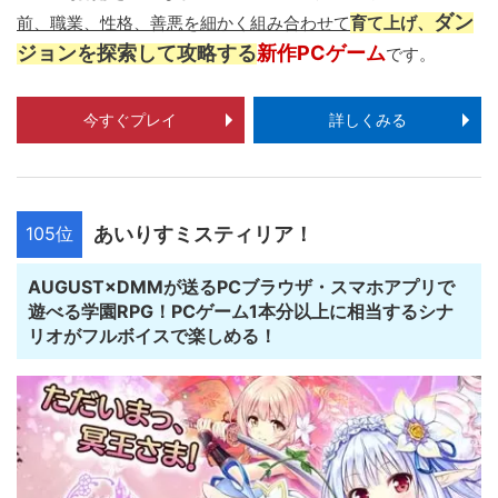
ダン
前、職業、性格、善悪を細かく組み合わせて
育て上げ、
ジョンを探索して攻略する
新作PCゲーム
です。
今すぐプレイ
詳しくみる
105位
あいりすミスティリア！
AUGUST×DMMが送るPCブラウザ・スマホアプリで
遊べる学園RPG！PCゲーム1本分以上に相当するシナ
リオがフルボイスで楽しめる！