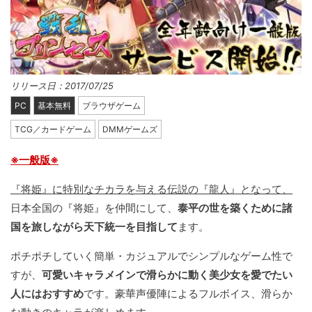
リリース日：2017/07/25
PC
基本無料
ブラウザゲーム
TCG／カードゲーム
DMMゲームズ
※一般版※
『将姫』に特別なチカラを与える伝説の『龍人』となって、
日本全国の『将姫』を仲間にして、
泰平の世を築くために諸
国を旅しながら天下統一を目指して
ます。
ポチポチしていく簡単・カジュアルでシンプルなゲーム性で
すが、
可愛いキャラメインで滑らかに動く美少女を愛でたい
人にはおすすめ
です。豪華声優陣によるフルボイス、滑らか