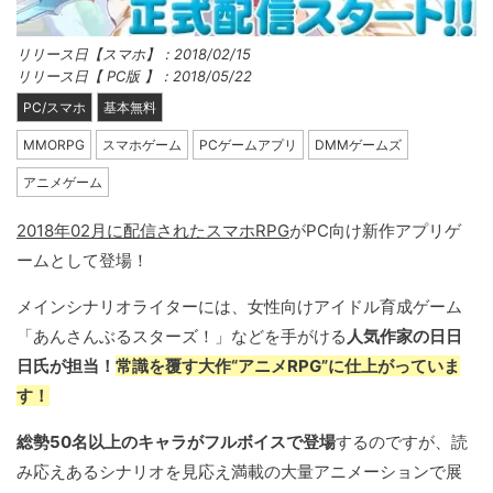
リリース日【スマホ】：2018/02/15
リリース日【 PC版 】：2018/05/22
PC/スマホ
基本無料
MMORPG
スマホゲーム
PCゲームアプリ
DMMゲームズ
アニメゲーム
2018年02月に配信されたスマホRPG
がPC向け新作アプリゲ
ームとして登場！
メインシナリオライターには、女性向けアイドル育成ゲーム
「あんさんぶるスターズ！」などを手がける
人気作家の日日
日氏が担当！
常識を覆す大作“アニメRPG”に仕上がっていま
す！
総勢50名以上のキャラがフルボイスで登場
するのですが、読
み応えあるシナリオを見応え満載の大量アニメーションで展