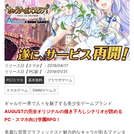
リリース日【スマホ】：2019/04/17
リリース日【 PC版 】：2019/01/31
PC/スマホ
基本無料
ブラウザゲーム
スマホゲーム
DMMゲームズ
ギャルゲー界で人々を魅了する美少女ゲームブランド
AUGUSTの完全オリジナルの描き下ろしシナリオが読める
PC・スマホ向け学園RPG！
美麗な背景グラフィックスと魅力的なキャラが彩るファンタ