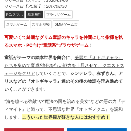
リリース日【スマホ】：2020/08/06
リリース日【 PC版 】：2017/08/30
PC/スマホ
基本無料
ブラウザゲーム
スマホゲーム
スマホRPG
DMMゲームズ
可愛いくて綺麗なグリム童話のキャラを仲間にして指揮を執
るスマホ・PC向け“童話系”ブラウザゲーム
！
童話がテーマの絵本世界を舞台
に、
美麗な『オトギキャラ』
たちを集めて育成/強化を行い戦力を上昇させて、クエストス
テージをクリア
していくことで、
シンデレラ、赤ずきん、ア
リスなどの『オトギキャラ』達のその後の物語を読み進めて
いく
ことができます。
“海を総べる強敵”や“魔法の国を治める美女”などの悪の力『デ
ィマイト』と戦って、不思議な世界『オトギノクニ』を調和
します。
こういった世界観が好きな人にはおすすめ！