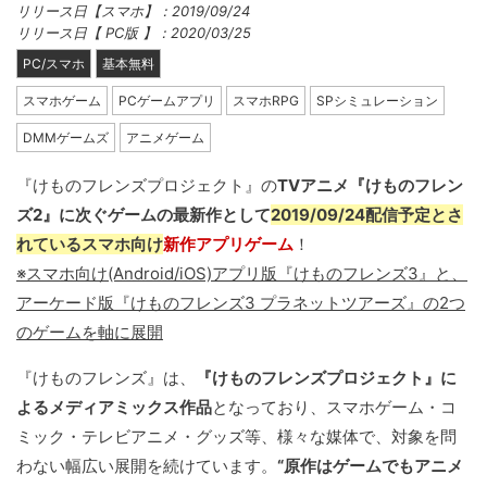
リリース日【スマホ】：2019/09/24
リリース日【 PC版 】：2020/03/25
PC/スマホ
基本無料
スマホゲーム
PCゲームアプリ
スマホRPG
SPシミュレーション
DMMゲームズ
アニメゲーム
『けものフレンズプロジェクト』の
TVアニメ『けものフレン
ズ2』に次ぐゲームの最新作として
2019/09/24配信予定とさ
れているスマホ向け
新作アプリゲーム
！
※スマホ向け(Android/iOS)アプリ版『けものフレンズ3』と、
アーケード版『けものフレンズ3 プラネットツアーズ』の2つ
のゲームを軸に展開
『けものフレンズ』は、
『けものフレンズプロジェクト』に
よるメディアミックス作品
となっており、スマホゲーム・コ
ミック・テレビアニメ・グッズ等、様々な媒体で、対象を問
わない幅広い展開を続けています。
“原作はゲームでもアニメ