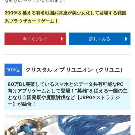
な動きのキャラが楽しめます。
200体を越える有名戦国武将達が美少女化して登場する戦国
系ブラウザカードゲーム！
今すぐプレイ
詳しくみる
103位
クリスタル オブ リユニオン（クリユニ）
80万DL突破しているスマホとのデータ共有可能なPC
向けアプリゲームとして登場！“英雄”を従える一国の主
となり自国発展や魔獣討伐など【JRPG×ストラテジ
ー】が融合！