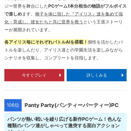
ジー世界を舞台にした
PCゲーム1本分相当の物語がフルボイス
で楽しめ
ます。
種子を体に宿した『アイリス』達を集めて強
化・育成し、彼女たちと共に世界を救う
という王道ストーリ
ーが展開されています。
各アイリス毎にそれぞれバトルAIを搭載！
個性を活かしたバ
トルを楽しんだり、アイリス達との学園生活を楽しみながら
シナリオを収集し、コンプリートを目指します。
今すぐプレイ
詳しくみる
106位
Panty Party(パンティーパーティー)PC
パンツが熱い戦いを繰り広げる新作PCゲーム！色んな
種類のパンツ達がしゃべって激突する面白アクション