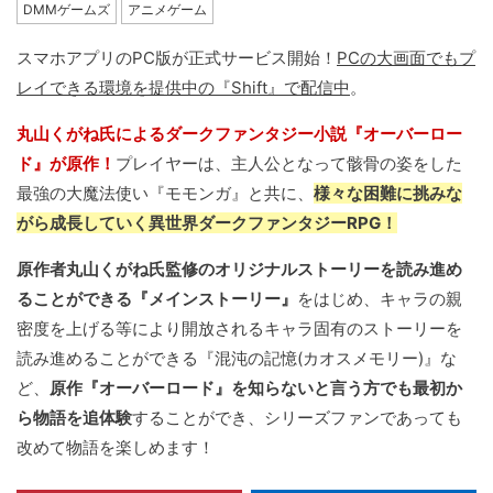
DMMゲームズ
アニメゲーム
スマホアプリのPC版が正式サービス開始！
PCの大画面でもプ
レイできる環境を提供中の『Shift』で配信中
。
丸山くがね氏によるダークファンタジー小説『オーバーロー
ド』が原作！
プレイヤーは、主人公となって骸骨の姿をした
最強の大魔法使い『モモンガ』と共に、
様々な困難に挑みな
がら成長していく異世界ダークファンタジーRPG！
原作者丸山くがね氏監修のオリジナルストーリーを読み進め
ることができる『メインストーリー』
をはじめ、キャラの親
密度を上げる等により開放されるキャラ固有のストーリーを
読み進めることができる『混沌の記憶(カオスメモリー)』な
ど、
原作『オーバーロード』を知らないと言う方でも最初か
ら物語を追体験
することができ、シリーズファンであっても
改めて物語を楽しめます！