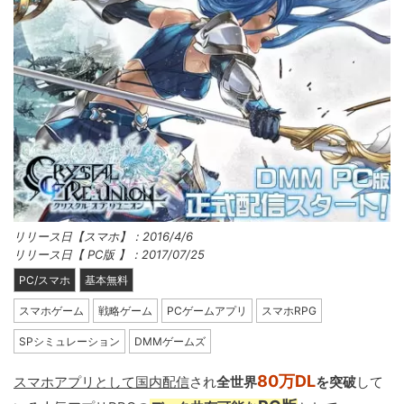
リリース日【スマホ】：2016/4/6
リリース日【 PC版 】：2017/07/25
PC/スマホ
基本無料
スマホゲーム
戦略ゲーム
PCゲームアプリ
スマホRPG
SPシミュレーション
DMMゲームズ
80万DL
スマホアプリとして国内配信
され
全世界
を突破
して