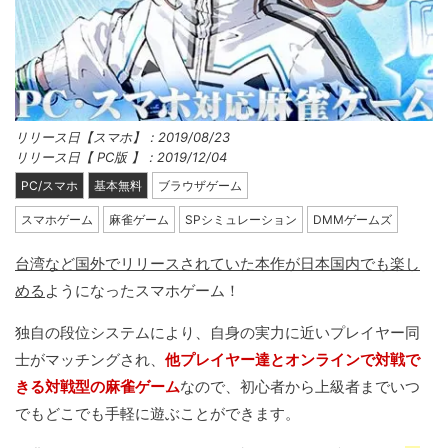
リリース日【スマホ】：2019/08/23
リリース日【 PC版 】：2019/12/04
PC/スマホ
基本無料
ブラウザゲーム
スマホゲーム
麻雀ゲーム
SPシミュレーション
DMMゲームズ
台湾など国外でリリースされていた本作が日本国内でも楽し
める
ようになったスマホゲーム！
独自の段位システムにより、自身の実力に近いプレイヤー同
士がマッチングされ、
他プレイヤー達とオンラインで対戦で
きる対戦型の麻雀ゲーム
なので、初心者から上級者までいつ
でもどこでも手軽に遊ぶことができます。