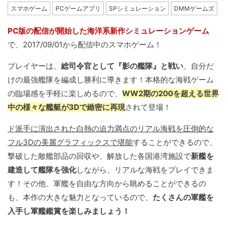
スマホゲーム
PCゲームアプリ
SPシミュレーション
DMMゲームズ
PC版の配信が開始した海洋系新作シミュレーションゲーム
で、2017/09/01から配信中のスマホゲーム！
プレイヤーは、
総司令官として『影の艦隊』と戦い
、自分だ
けの最強艦隊を編成し勝利に導きます！本格的な海戦ゲーム
の臨場感を手軽に楽しめるので、
WW2期の200を超える世界
中の様々な艦艇が3Dで緻密に再現
されて登場！
ド派手に演出された白熱の迫力満点のリアル海戦を圧倒的な
フル3Dの美麗グラフィックスで堪能
することができるので、
撃破した敵艦部品の回収や、解放した各国港湾施設で
新艦を
建造して艦隊を強化
しながら、リアルな海戦をプレイできま
す！その他、軍艦を自由な方向から眺めることができるの
も、本作の大きな魅力となっているので、
たくさんの軍艦を
入手し軍艦鑑賞を楽しみましょう！