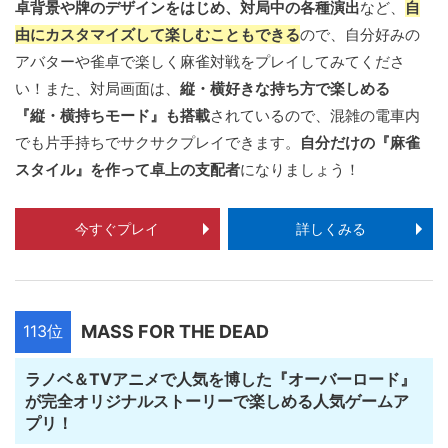
卓背景や牌のデザインをはじめ、対局中の各種演出
など、
自
由にカスタマイズして楽しむこともできる
ので、自分好みの
アバターや雀卓で楽しく麻雀対戦をプレイしてみてくださ
い！また、対局画面は、
縦・横好きな持ち方で楽しめる
『縦・横持ちモード』も搭載
されているので、混雑の電車内
でも片手持ちでサクサクプレイできます。
自分だけの『麻雀
スタイル』を作って卓上の支配者
になりましょう！
今すぐプレイ
詳しくみる
113位
MASS FOR THE DEAD
ラノベ＆TVアニメで人気を博した『オーバーロード』
が完全オリジナルストーリーで楽しめる人気ゲームア
プリ！