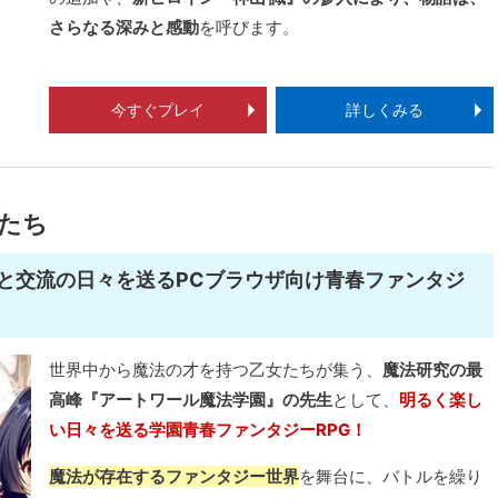
さらなる深みと感動
を呼びます。
今すぐプレイ
詳しくみる
たち
と交流の日々を送るPCブラウザ向け青春ファンタジ
世界中から魔法の才を持つ乙女たちが集う、
魔法研究の最
高峰『アートワール魔法学園』の先生
として、
明るく楽し
い日々を送る学園青春ファンタジーRPG！
魔法が存在するファンタジー世界
を舞台に、バトルを繰り