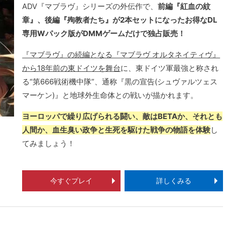
ADV『マブラヴ』シリーズの外伝作で、
前編『紅血の紋
章』、後編『殉教者たち』が2本セットになったお得なDL
専用Wパック版がDMMゲームだけで独占販売！
『マブラヴ』の続編となる『マブラヴ オルタネイティヴ』
から18年前の東ドイツを舞台
に、東ドイツ軍最強と称され
る“第666戦術機中隊”、通称『黒の宣告(シュヴァルツェス
マーケン)』と地球外生命体との戦いが描かれます。
ヨーロッパで繰り広げられる闘い、敵はBETAか、それとも
人間か、血生臭い政争と生死を駆けた戦争の物語を体験
し
てみましょう！
今すぐプレイ
詳しくみる