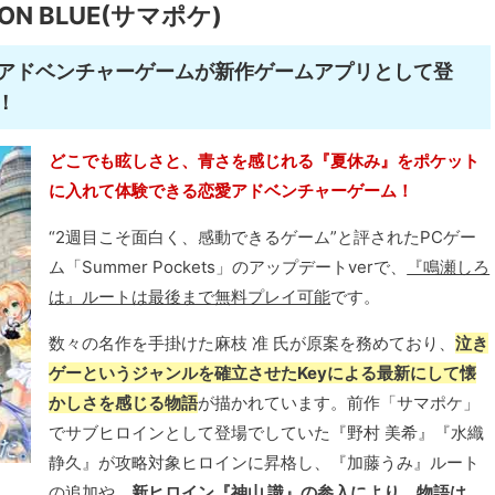
TION BLUE(サマポケ)
アドベンチャーゲームが新作ゲームアプリとして登
！
どこでも眩しさと、青さを感じれる『夏休み』をポケット
に入れて体験できる恋愛アドベンチャーゲーム！
“2週目こそ面白く、感動できるゲーム”と評されたPCゲー
ム「Summer Pockets」のアップデートverで、
『鳴瀬しろ
は』ルートは最後まで無料プレイ可能
です。
数々の名作を手掛けた麻枝 准 氏が原案を務めており、
泣き
ゲーというジャンルを確立させたKeyによる最新にして懐
かしさを感じる物語
が描かれています。前作「サマポケ」
でサブヒロインとして登場でしていた『野村 美希』『水織
静久』が攻略対象ヒロインに昇格し、『加藤うみ』ルート
の追加や、
新ヒロイン『神山 識』の参入により、物語は、