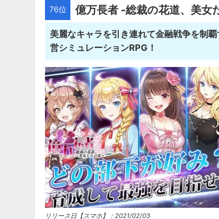
億万長者 -総裁の花道、美女
76位
美麗なキャラを引き連れて金融戦争を制覇
営シミュレーションRPG！
リリース日【スマホ】：2021/02/03