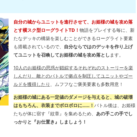
自分の城からユニットを進行させて、お姫様の城を攻め落
とす横スク型ローグライトTD！
物語をプレイする毎に、新
たなデッキの構築を楽しむことができるローグライト要素
も搭載されているので、
自分ならではのデッキを作り上げ
てユニットを召喚してお姫様の城を攻め落とし
ます。
10人のお姫様の思惑が錯綜するそれぞれのストーリーを楽
しんだり、敵とのバトルで拠点を制圧してユニットやゴー
ルドを獲得したり
、ムフフなご褒美要素も多数用意！
お姫様の城にある一定値のダメージを与えると、城の破壊
はもちろん、衣装までボロボロに……！
バトル後は、お姫様
たちが体に宿す『紋章』を集めるため、
あの手この手でし
っかりと『お仕置き』しましょう！