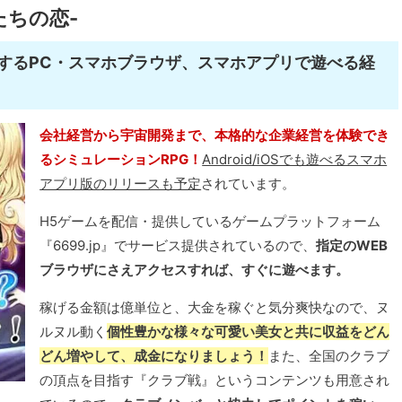
たちの恋-
するPC・スマホブラウザ、スマホアプリで遊べる経
会社経営から宇宙開発まで、本格的な企業経営を体験でき
るシミュレーションRPG！
Android/iOSでも遊べるスマホ
アプリ版のリリースも予定
されています。
H5ゲームを配信・提供しているゲームプラットフォーム
『6699.jp』でサービス提供されているので、
指定のWEB
ブラウザにさえアクセスすれば、すぐに遊べます。
稼げる金額は億単位と、大金を稼ぐと気分爽快なので、ヌ
ルヌル動く
個性豊かな様々な可愛い美女と共に収益をどん
どん増やして、成金になりましょう！
また、全国のクラブ
の頂点を目指す『クラブ戦』というコンテンツも用意され