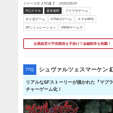
リリース日【 PC版 】：2020/05/01
PC/スマホ
基本無料
ブラウザゲーム
ポイ活ゲーム
HTML5ゲーム
スマホRPG
SPシミュレーション
DMMゲームズ
企業経営や宇宙開発を手掛けて金融戦争を制覇！
シュヴァルツェスマーケン 
77位
リアルなSFストーリーが描かれた『マブ
チャーゲーム化！