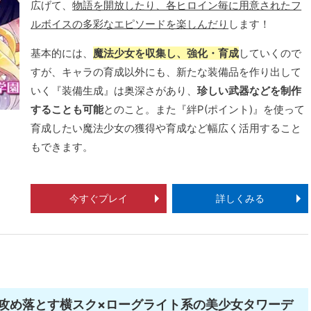
広げて、
物語を開放したり、各ヒロイン毎に用意されたフ
ルボイスの多彩なエピソードを楽しんだり
します！
基本的には、
魔法少女を収集し、強化・育成
していくので
すが、キャラの育成以外にも、新たな装備品を作り出して
いく『装備生成』は奥深さがあり、
珍しい武器などを制作
することも可能
とのこと。また『絆P(ポイント)』を使って
育成したい魔法少女の獲得や育成など幅広く活用すること
もできます。
今すぐプレイ
詳しくみる
攻め落とす横スク×ローグライト系の美少女タワーデ