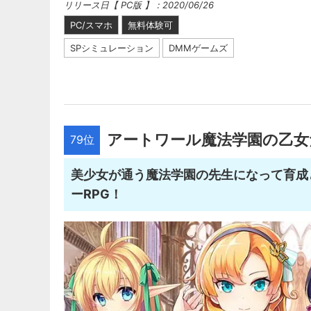
リリース日【 PC版 】：2020/06/26
PC/スマホ
無料体験可
SPシミュレーション
DMMゲームズ
アートワール魔法学園の乙女
79位
美少女が通う魔法学園の先生になって育成
ーRPG！