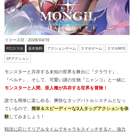
リリース日：2026/04/15
PC/スマホ
基本無料
アクションゲーム
スマホゲーム
スマホRPG
SPアクション
モンスターと共存する未知の世界を舞台に『クラウド』、
『ベルナ』、そして、可愛い謎の生物『ニャンコ』と一緒に
モンスターと人間、亜人種が共存する世界を冒険！
誰でも簡単に楽しめる、爽快なタッグバトルシステムとなっ
ているので、
簡単＆スピーディーな3人タッグアクションを体
験
してみましょう！
戦況に応じてリアルタイムでキャラをスイッチすると、強力