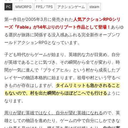
PC
MMORPG
FPS／TPS
アクションゲーム
steam
第一作目が2005年3月に発売された
人気アクションRPGシリ
ーズ『Fable』が14年ぶりのリブート作品として登場！
あらゆ
る選択が旅路に関係する没入感あふれる完全新作オープンワ
ールドアクションRPGとなっています。
子ども時代からゲームが始まり、英雄的な力が目覚め、自分
が英雄であることに気づき、その瞬間から全てが変わり、時
間が一気に進んで『ブライアヒル』という村から成長したプ
レイヤーの物語本格的に始まります。祖母や村という守るべ
きものが存在はしますが、
タイムリミットも急かされること
もないので、村を出た瞬間からほぼどこへでも行ける
ように
なります。
周りが望む英雄ではなく、自分が望む英雄になれる
ので、英
雄としての物語を進めたり、ゲームの中で自分にしかできな