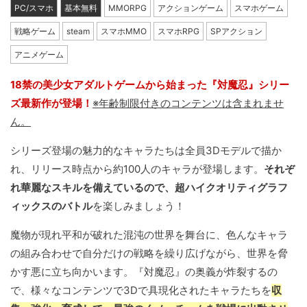
PC/スマホ
基本無料
MMORPG
アクションゲーム
スマホゲーム
戦略ゲーム
steam
スマホMMO
スマホRPG
SPアクション
アニメゲーム
18禁の美少女アダルトゲームから始まった『対魔忍』シリー
ズ最新作が登場！
※年齢制限付きのコンテンツは含まれませ
ん。
シリーズ登場の魅力的なキャラたちは全員3Dモデルで描か
れ、リリース時点から約100人のキャラが登場します。
それぞ
れ華麗なスキルを備えているので、超ハイクオリティグラフ
ィックスのバトル
を楽しみましょう！
魔物が現れ平和が破れた混沌の世界を舞台に、色んなキャラ
の組み合わせで自分だけの戦略を繰り広げながら、世界を脅
かす悪に立ち向かいます。『対魔忍』の奥義が炸裂するの
で、様々なコンテンツで3Dで具現化されたキャラたちを
収