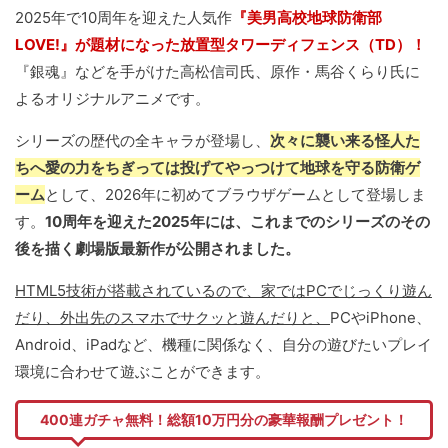
2025年で10周年を迎えた人気作
『美男高校地球防衛部
LOVE!』が題材になった放置型タワーディフェンス（TD）！
『銀魂』などを手がけた高松信司氏、原作・馬谷くらり氏に
よるオリジナルアニメです。
シリーズの歴代の全キャラが登場し、
次々に襲い来る怪人た
ちへ愛の力をちぎっては投げてやっつけて地球を守る防衛ゲ
ーム
として、2026年に初めてブラウザゲームとして登場しま
す。
10周年を迎えた2025年には、これまでのシリーズのその
後を描く劇場版最新作が公開されました。
HTML5技術が搭載されているので、家ではPCでじっくり遊ん
だり、外出先のスマホでサクッと遊んだりと、
PCやiPhone、
Android、iPadなど、機種に関係なく、自分の遊びたいプレイ
環境に合わせて遊ぶことができます。
400連ガチャ無料！総額10万円分の豪華報酬プレゼント！