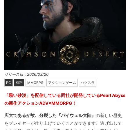
リリース日：2026/03/20
PC
有料
MMORPG
アクションゲーム
ハクスラ
「黒い砂漠」を配信している同社が開発しているPearl Abyss
の新作アクションADV×MMORPG！
広大であるが故、分裂した『パイウェル大陸』
の新しい歴史
をプレイヤーが作り上げていくことができます。逃げ出して