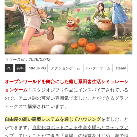
リリース日：2026/02/12
PC
有料
MMORPG
アクションゲーム
アバターゲーム
steam
オープンワールドを舞台にした癒し系田舎生活シミュレーシ
ョンゲーム！
スタジオジブリ作品にインスパイアされている
ので、アニメ調の可愛い雰囲気で楽しむことができるグラフ
ィックスで構築されています。
自由度の高い建築システムを通じてハウジング
を楽しむこと
ができます。
自動化ロボットによる生産支援へとステップア
ップしていくことができる『農場』の経営
をはじめ、海で漁