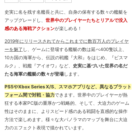
史実に名を残す名艦長と共に、自身の保有する数々の艦艇を
アップグレードし、
世界中のプレイヤーたちとリアルで没入
感のある海戦アクション
が楽しめる！
2019年にリリースされてからこれまでに数百万人のプレイヤ
ーを魅了
し、ゲームに登場する艦艇の数は延べ400隻以上、
10カ国の海軍から、伝説の戦艦『大和』をはじめ、『ビスマ
ルク』、戦艦『アイオワ』など、
史実に基づいた世界の名だ
たる海軍の艦艇の数々が登場
します。
PS5やXbox Series X/S、スマホアプリなど、異なるプラット
フォーム間で対戦・協力
できます。世界中のプレイヤーが熱
狂する本家PC版の重厚かつ戦略的、そして、大迫力のゲーム
性はそのままに、よりスピード感のある戦闘を直感的な操作
方法で楽しめます。様々な大パノラマのマップを舞台に大迫
力のエフェクト表現で描かれています。