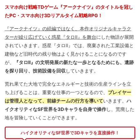
スマホ向け戦略TDゲーム『アークナイツ』のタイトルを冠し
たPC・スマホ向け3Dリアルタイム戦略RPG！
『アークナイツ』の続編ではなく、本作オリジナルキャラク
ターが繰り広げていく惑星『タロII』を舞台
にした物語が展開
されていきます。惑星『タロII』では、廃棄された工業設備と
建物など旧時代の残り物はよく見かけることになるのです
が、
『タロII』の文明発展の新たな一歩となるためにも、遺跡
を探り回り、技術設備を回収
していきます。
荒れ果てた大地で完全なエネルギーと技術の生産ラインを立
ち上げることは、重要な仕事の一つとなるので、
プレイヤー
は管理人となって、前線チームの行方を導いて
いきます。
ハ
イクオリティなSF世界を3Dキャラを自身で操作
し、荒廃した
地を冒険していくことができます。
ハイクオリティなSF世界で3Dキャラを直接操作！