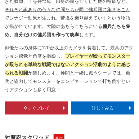
きた奴隷、子を持つ母、自身の親を亡くした他の種族など、
それぞれ訳ありの色々な仲間たちが同じ傭兵団に集まること
でシナジー効果が生まれ、苦境を乗り越えていくという物語
が描かれています。大陸のあちらこちらにいる
傭兵たちを集
め、自分だけの傭兵団を作って統率
します。
俳優たちの身体に120台以上のカメラを装着して、最高のアク
ション感覚と角度を撮影し、
プレイヤーが殴ってモンスター
が殴られる単純な戦闘ではないアクション活劇のように感じ
られる戦闘
が楽しめます。仲間と一緒に戦うシーンでは、傭
兵と協力してモンスターをコンビネーションで打ち倒すとい
うアクションも多く用意！
今すぐプレイ
詳しくみる
対魔忍スクワッド
新作