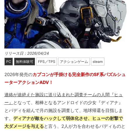
リリース日：2026/04/24
PC
無料体験可
FPS／TPS
アクションゲーム
steam
2026年発売の
カプコンが手掛ける完全新作のSF系パズルシュ
ーターアクションADV！
連絡が途絶えた施設に送り込まれた調査チームの人間『ヒュ
ー』
となって、相棒となるアンドロイドの少女『ディアナ』
とバディを組んで月の施設を調査して、地球帰還を目指しま
す。
ディアナが敵をハックして弱体化させ、ヒューの射撃で
大ダメージを与える
と言う、2人が力を合わせるバディものと