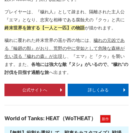
プレイヤーは、『穢れ人』として疎まれ、隔離された主人公
『エマ』となり、忠実な相棒である腐蝕犬の『クゥ』と共に
終末世界を旅する【一人と一匹】の物語
が描かれます。
穢れに覆われた終末世界の遥か西の地には、
穢れの元凶であ
る『輪廻の獣』がおり、荒野の中に突如として危険な森林が
生い茂る『穢れの森』が出現
し、『エマ』と『クゥ』を襲い
ます。また、
各地には強大な敵『ヌシ』がいるので、"穢れ"の
討伐を目指す過酷な旅
へ出ます。
公式サイトへ
詳しくみる
World of Tanks: HEAT（WoTHEAT）
新作
【無料】役割を選択して、戦車をカスタマイズし戦場