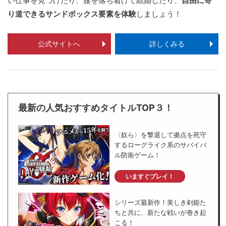
い仕事を見つけたり、腰を落ち着けて結婚したり、
自由に寄
り道できるサンドボックス要素を体験
しましょう！
公式サイトへ
詳しくみる
最新の人気おすすめタイトルTOP３！
〈奴ら〉を撃退して拠点を死守
するローグライク系のサバイバ
ル防衛ゲーム！
いますぐプレイ！
シリーズ最新作！美しき剣姫た
ちと共に、新たな戦いが巻き起
こる！