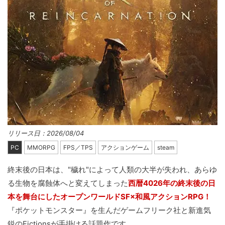
リリース日：2026/08/04
PC
MMORPG
FPS／TPS
アクションゲーム
steam
終末後の日本は、"穢れ"によって人類の大半が失われ、あらゆ
る生物を腐蝕体へと変えてしまった
西暦4026年の終末後の日
本を舞台にしたオープンワールドSF×和風アクションRPG！
『ポケットモンスター』を生んだゲームフリーク社と新進気
鋭のFictionsが手掛ける話題作です。