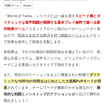
戦略ゲーム
steam
「World of Tanks」シリーズとは一線を画す
スピード感とダ
イナミックな装甲戦闘が展開する基本プレイ無料で遊べる新
作戦車ゲーム！
スタンドアローン型のヒーローシューター系
なので、
戦況を左右する能力を持つ精鋭エージェント
となっ
て戦車を操作して戦場を支配します。
各戦車は、それぞれ独自の戦術的強みを備えているので、高
度な兵装システム、装甲モジュール、ビジュアルアップグレ
ードによる奥深いカスタマイズで強化できます。
また、実在のロケーションをもとに構築された戦場で
ダイナ
ミックな10対10の対戦をはじめとした大規模PvPモードが用
意
されています。チームワークが勝敗のカギを握るので、
爆
発的な戦闘とノンストップのアクション
を繰り広げて勝利を
掴みましょう！