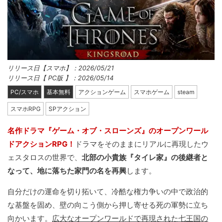
リリース日【スマホ】：2026/05/21
リリース日【 PC版 】：2026/05/14
PC/スマホ
基本無料
アクションゲーム
スマホゲーム
steam
スマホRPG
SPアクション
名作ドラマ『ゲーム・オブ・スローンズ』のオープンワール
ドアクションRPG！
ドラマをそのままにリアルに再現したウ
ェスタロスの世界で、
北部の小貴族『タイレ家』の後継者と
なって、地に落ちた家門の名を再興
します。
自分だけの運命を切り拓いて、冷酷な権力争いの中で政治的
な基盤を固め、壁の向こう側から押し寄せる死の軍勢に立ち
向かいます。
広大なオープンワールドで再現された七王国の