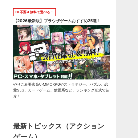
DL不要＆無料で遊べる！
【2026最新版】ブラウザゲームおすすめ25選！
やりこみ要素高いMMORPGやストラテジー、パズル、恋
愛SLG、カードゲーム、放置系など、ランキング形式で紹
介！
最新トピックス（アクション
ゲーム）