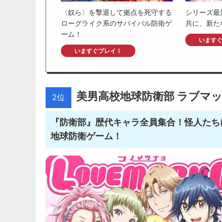
〈奴ら〉を撃退して拠点を死守する
シリーズ最
ローグライク系のサバイバル防衛ゲ
共に、新た
ーム！
います
いますぐプレイ！
美男高校地球防衛部 ラブマ
2位
『防衛部』歴代キャラ全員集合！怪人たち
地球防衛ゲーム！