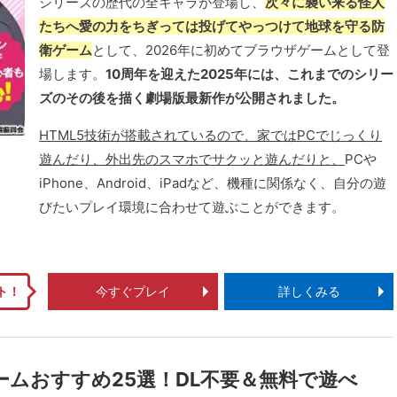
シリーズの歴代の全キャラが登場し、
次々に襲い来る怪人
たちへ愛の力をちぎっては投げてやっつけて地球を守る防
衛ゲーム
として、2026年に初めてブラウザゲームとして登
場します。
10周年を迎えた2025年には、これまでのシリー
ズのその後を描く劇場版最新作が公開されました。
HTML5技術が搭載されているので、家ではPCでじっくり
遊んだり、外出先のスマホでサクッと遊んだりと、
PCや
iPhone、Android、iPadなど、機種に関係なく、自分の遊
びたいプレイ環境に合わせて遊ぶことができます。
ト！
今すぐプレイ
詳しくみる
ームおすすめ25選！DL不要＆無料で遊べ