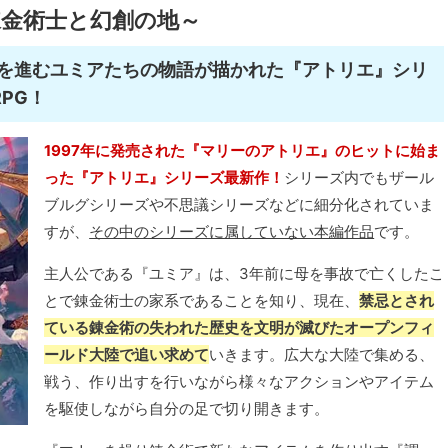
金術士と幻創の地～
を進むユミアたちの物語が描かれた『アトリエ』シリ
PG！
1997年に発売された『マリーのアトリエ』のヒットに始ま
った『アトリエ』シリーズ最新作！
シリーズ内でもザール
ブルグシリーズや不思議シリーズなどに細分化されていま
すが、
その中のシリーズに属していない本編作品
です。
主人公である『ユミア』は、3年前に母を事故で亡くしたこ
とで錬金術士の家系であることを知り、現在、
禁忌とされ
ている錬金術の失われた歴史を文明が滅びたオープンフィ
ールド大陸で追い求めて
いきます。広大な大陸で集める、
戦う、作り出すを行いながら様々なアクションやアイテム
を駆使しながら自分の足で切り開きます。