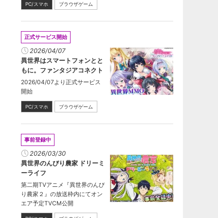
PC/スマホ
ブラウザゲーム
正式サービス開始
2026/04/07
異世界はスマートフォンとと
もに。ファンタジアコネクト
2026/04/07より正式サービス
開始
PC/スマホ
ブラウザゲーム
事前登録中
2026/03/30
異世界のんびり農家 ドリーミ
ーライフ
第二期TVアニメ『異世界のんび
り農家２』の放送枠内にてオン
エア予定TVCM公開