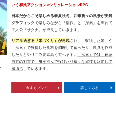
いく和風アクション×シミュレーションRPG！
日本だからこそ楽しめる春夏秋冬、四季折々の風景が美麗
グラフィック
で楽しみながら『稲作』と『探索』を重ねて
主人公『サクナ』が成長していきます。
リアル過ぎる『米づくり』が再現
され、『収穫した米』や
『探索』で獲得した食料を調理して食べたり、農具を作成
したりとやりこみ要素高く遊べます。
『探索』では、伸縮
自在の羽衣で、鬼を掴んで投げたり様々な武技を駆使して
ム
鬼退治
していきます。
今すぐプレイ
詳しくみる