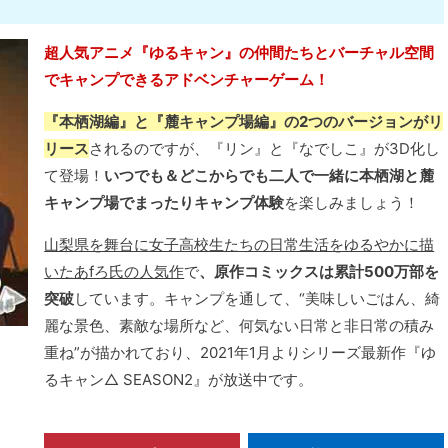
超人気アニメ『ゆるキャン』の仲間たちとバーチャル空間
でキャンプできるアドベンチャーゲーム！
『本栖湖編』と『麓キャンプ場編』の2つのバージョンがリ
リース
されるのですが、『リン』と『なでしこ』が3D化し
て登場！
いつでも＆どこからでも二人で一緒に本栖湖と麓
キャンプ場でまったりキャンプ体験
を楽しみましょう！
山梨県を舞台に女子高校生たちの日常生活をゆるやかに描
いたあfろ氏の人気作
で
、原作コミックスは累計500万部を
突破
しています。キャンプを通して、“美味しいごはん、綺
麗な景色、素敵な場所など、何気ない日常と非日常の積み
重ね”が描かれており、2021年1月よりシリーズ最新作『ゆ
るキャン△ SEASON2』が放送中です。