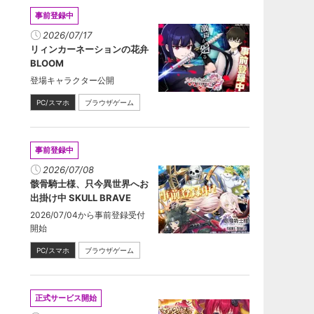
事前登録中
2026/07/17
リィンカーネーションの花弁
BLOOM
登場キャラクター公開
PC/スマホ
ブラウザゲーム
事前登録中
2026/07/08
骸骨騎士様、只今異世界へお
出掛け中 SKULL BRAVE
2026/07/04から事前登録受付
開始
PC/スマホ
ブラウザゲーム
正式サービス開始