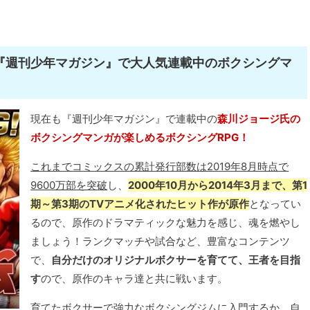
た『週刊少年マガジン』で大人気連載中のボクシングマ
現在も『週刊少年マガジン』で連載中の
森川ジョージ氏の
ボクシングマンガが楽しめるボクシングRPG！
これまでコミックスの累計発行部数は2019年8月時点で
9600万部を突破
し、
2000年10月から2014年3月まで、第1
期～第3期のTVアニメ化されたヒット作が原作
となってい
るので、原作のドラマティックな魅力を感じ、魂を燃やし
ましょう！ランクマッチや試合など、豊富なコンテンツ
で、
自分だけのオリジナルボクサーを育てて、王者を目指
す
ので、原作のキャラ達と共に戦います。
育てたボクサーで強力なボクシングジムに入門するか、自