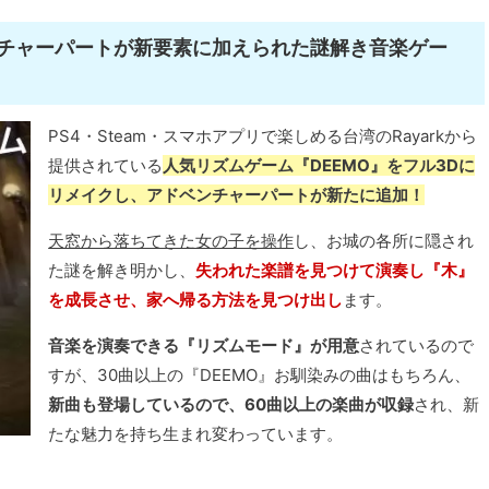
ンチャーパートが新要素に加えられた謎解き音楽ゲー
PS4・Steam・スマホアプリで楽しめる台湾のRayarkから
提供されている
人気リズムゲーム『DEEMO』をフル3Dに
リメイクし、アドベンチャーパートが新たに追加！
天窓から落ちてきた女の子を操作
し、お城の各所に隠され
た謎を解き明かし、
失われた楽譜を見つけて演奏し『木』
を成長させ、家へ帰る方法を見つけ出し
ます。
音楽を演奏できる『リズムモード』が用意
されているので
すが、30曲以上の『DEEMO』お馴染みの曲はもちろん、
新曲も登場しているので、60曲以上の楽曲が収録
され、新
たな魅力を持ち生まれ変わっています。