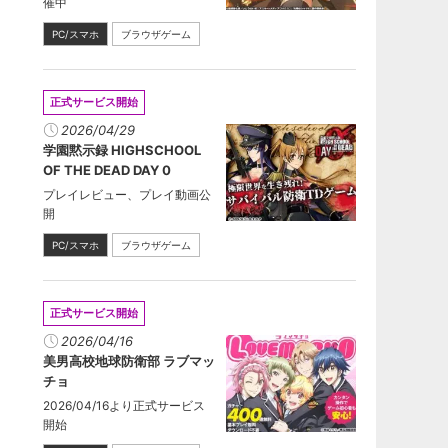
催中
PC/スマホ
ブラウザゲーム
正式サービス開始
2026/04/29
学園黙示録 HIGHSCHOOL
OF THE DEAD DAY 0
プレイレビュー、プレイ動画公
開
PC/スマホ
ブラウザゲーム
正式サービス開始
2026/04/16
美男高校地球防衛部 ラブマッ
チョ
2026/04/16より正式サービス
開始