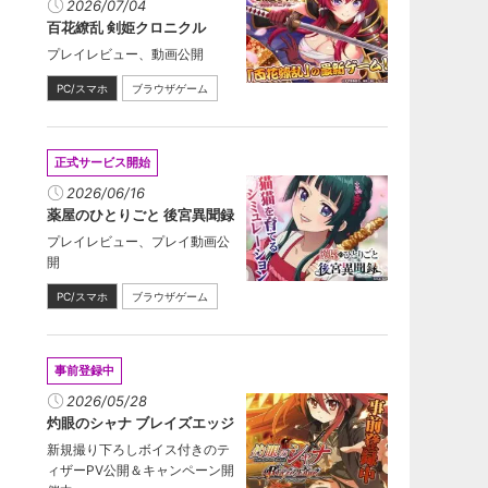
2026/07/04
百花繚乱 剣姫クロニクル
プレイレビュー、動画公開
PC/スマホ
ブラウザゲーム
正式サービス開始
2026/06/16
薬屋のひとりごと 後宮異聞録
プレイレビュー、プレイ動画公
開
PC/スマホ
ブラウザゲーム
事前登録中
2026/05/28
灼眼のシャナ ブレイズエッジ
新規撮り下ろしボイス付きのテ
ィザーPV公開＆キャンペーン開