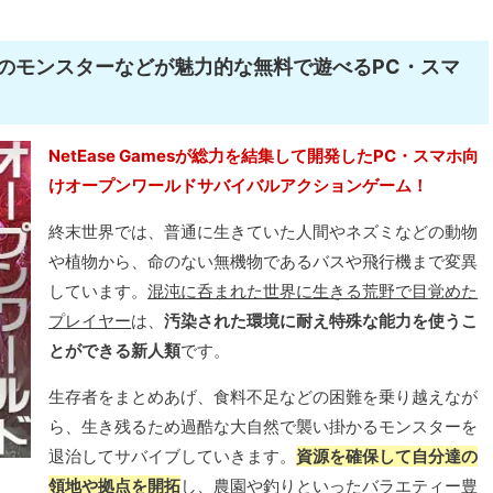
のモンスターなどが魅力的な無料で遊べるPC・スマ
！
NetEase Gamesが総力を結集して開発したPC・スマホ向
けオープンワールドサバイバルアクションゲーム！
終末世界では、普通に生きていた人間やネズミなどの動物
や植物から、命のない無機物であるバスや飛行機まで変異
しています。
混沌に呑まれた世界に生きる荒野で目覚めた
プレイヤー
は、
汚染された環境に耐え特殊な能力を使うこ
とができる新人類
です。
生存者をまとめあげ、食料不足などの困難を乗り越えなが
ら、生き残るため過酷な大自然で襲い掛かるモンスターを
退治してサバイブしていきます。
資源を確保して自分達の
領地や拠点を開拓
し、農園や釣りといったバラエティー豊