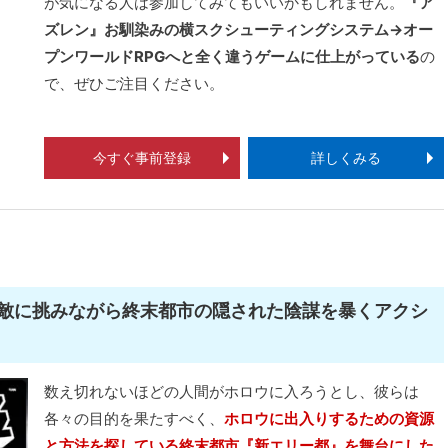
が気になる人は参加してみてもいいかもしれません。
『ア
ズレン』お馴染みの横スクシューティングシステム→オー
プンワールドRPGへと全く違うゲームに仕上がっている
の
で、ぜひご注目ください。
今すぐ事前登録
詳しくみる
敵に挑みながら終末都市の隠された陰謀を暴くアクシ
数え切れないほどの人間がホロウに入ろうとし、彼らは
各々の目的を果たすべく、
ホロウに出入りするための資源
と方法を探している終末都市『新エリー都』を舞台にした