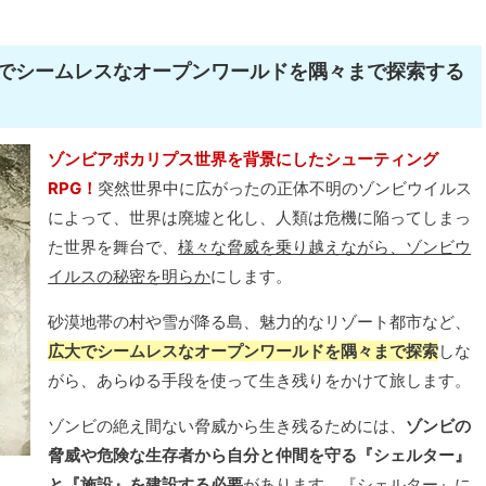
でシームレスなオープンワールドを隅々まで探索する
ゾンビアポカリプス世界を背景にしたシューティング
RPG！
突然世界中に広がったの正体不明のゾンビウイルス
によって、世界は廃墟と化し、人類は危機に陥ってしまっ
た世界を舞台で、
様々な脅威を乗り越えながら、ゾンビウ
イルスの秘密を明らか
にします。
砂漠地帯の村や雪が降る島、魅力的なリゾート都市など、
広大でシームレスなオープンワールドを隅々まで探索
しな
がら、あらゆる手段を使って生き残りをかけて旅します。
ゾンビの絶え間ない脅威から生き残るためには、
ゾンビの
脅威や危険な生存者から自分と仲間を守る『シェルター』
と『施設』を建設する必要
があります。『シェルター』に