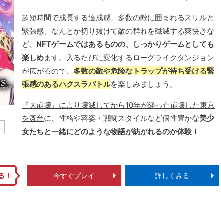
超短時間で成長する達成感、多数の敵に囲まれるスリルと
緊張感、なんとか切り抜けて敵の群れを殲滅する爽快さな
ど、
NFTゲームではあるものの、しっかりゲームとしても
楽しめ
ます。入るたびに変化するローグライクダンジョン
が広がるので、
多数の敵や危険なトラップが待ち受ける緊
張感のあるハクスラバトル
を楽しみましょう。
『大崩壊』により壊滅してから10年が経った崩壊した東京
を舞台
に、性格や容姿・戦闘スタイルなど個性豊かな
美少
ム
女たちと一緒にどのような物語が紡がれるのか体験！
る！
今すぐプレイ
詳しくみる