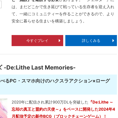
は、まだどこかで生き延びて戦っている生存者を迎え入れ
て、一緒にコミュニティーを作ることができるので、より
安全に暮らせる住まいを構築しましょう。
今すぐプレイ
詳しくみる
Lithe Last Memories-
遊べるPC・スマホ向けのハクスラアクション×ローグ
2020年に配信され累計900万DLを突破した
『De:Lithe ～
忘却の真王と盟約の天使～』をベースに開発した2024年4
月配信予定の新作BCG（ブロックチェーンゲーム）！