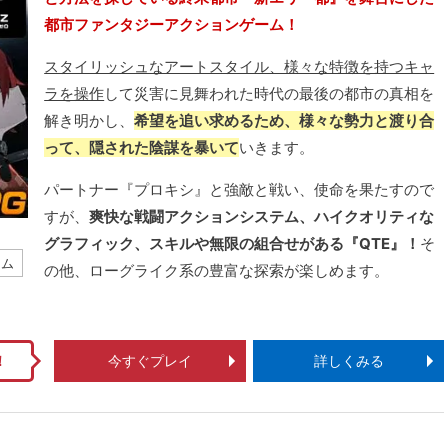
都市ファンタジーアクションゲーム！
スタイリッシュなアートスタイル、様々な特徴を持つキャ
ラを操作
して災害に見舞われた時代の最後の都市の真相を
解き明かし、
希望を追い求めるため、様々な勢力と渡り合
って、隠された陰謀を暴いて
いきます。
パートナー『プロキシ』と強敵と戦い、使命を果たすので
すが、
爽快な戦闘アクションシステム、ハイクオリティな
グラフィック、スキルや無限の組合せがある『QTE』！
そ
ーム
の他、ローグライク系の豊富な探索が楽しめます。
！
今すぐプレイ
詳しくみる