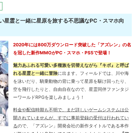
い星霊と一緒に星原を旅する不思議なPC・スマホ向
2020年には800万ダウンロード突破した「アズレン」の名
を冠した新作MMOがPC・スマホ・PS5で登場！
魅力あふれる可愛い多種族を切替えながら『キボ』と呼ば
れる星霊と一緒に冒険
に出ます。フィールドでは、川や海
を泳いだり、騎乗動物の背に乗って星原を駆け回ったり、
空を飛行したりと、自由自在なので、星霊同伴ファンタジ
ーワールドRPGを楽しみましょう！
料金や配信時期も不明で、まだ詳しいゲームシステムは公
開されていませんが、すでに事前登録の受付は行われてい
る
ので、「アズレン」開発会社の新作タイトルである本作