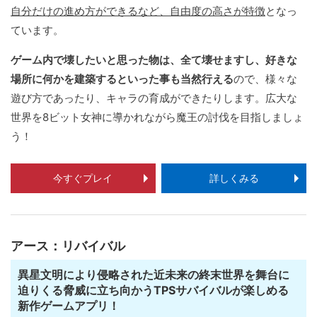
自分だけの進め方ができるなど、自由度の高さが特徴
となっ
ています。
ゲーム内で壊したいと思った物は、全て壊せますし、好きな
場所に何かを建築するといった事も当然行える
ので、様々な
遊び方であったり、キャラの育成ができたりします。広大な
世界を8ビット女神に導かれながら魔王の討伐を目指しましょ
う！
今すぐプレイ
詳しくみる
アース：リバイバル
異星文明により侵略された近未来の終末世界を舞台に
迫りくる脅威に立ち向かうTPSサバイバルが楽しめる
新作ゲームアプリ！