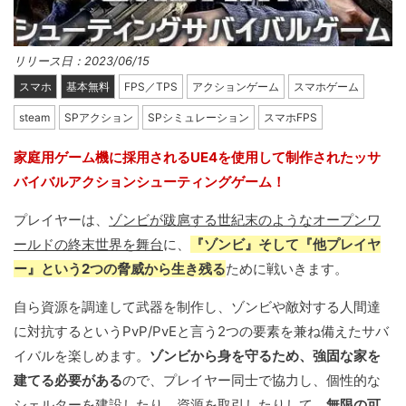
リリース日：2023/06/15
スマホ
基本無料
FPS／TPS
アクションゲーム
スマホゲーム
steam
SPアクション
SPシミュレーション
スマホFPS
家庭用ゲーム機に採用されるUE4を使用して制作されたッサ
バイバルアクションシューティングゲーム！
プレイヤーは、
ゾンビが跋扈する世紀末のようなオープンワ
ールドの終末世界を舞台
に、
『ゾンビ』そして『他プレイヤ
ー』という2つの脅威から生き残る
ために戦いきます。
自ら資源を調達して武器を制作し、ゾンビや敵対する人間達
に対抗するというPvP/PvEと言う2つの要素を兼ね備えたサバ
イバルを楽しめます。
ゾンビから身を守るため、強固な家を
建てる必要がある
ので、プレイヤー同士で協力し、個性的な
シェルターを建設したり、資源を取引したりして、
無限の可