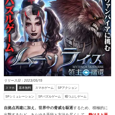
リリース日：2023/05/15
スマホ
基本無料
スマホゲーム
SPアクション
SPシミュレーション
SPパズルゲーム
暇つぶしゲーム
自拠点再建に加え、世界中の脅威を駆逐
するため、積極的に
出撃するなど、あらゆる手段と方法を尽くして、
静けさと平