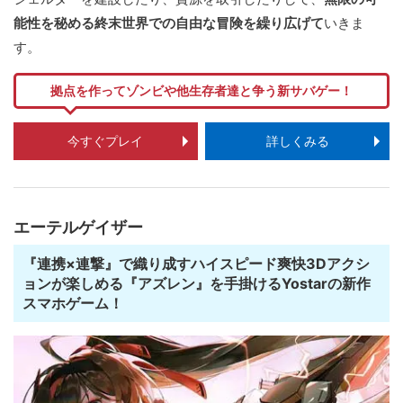
能性を秘める終末世界での自由な冒険を繰り広げて
いきま
す。
拠点を作ってゾンビや他生存者達と争う新サバゲー！
今すぐプレイ
詳しくみる
エーテルゲイザー
『連携×連撃』で織り成すハイスピード爽快3Dアクシ
ョンが楽しめる『アズレン』を手掛けるYostarの新作
スマホゲーム！