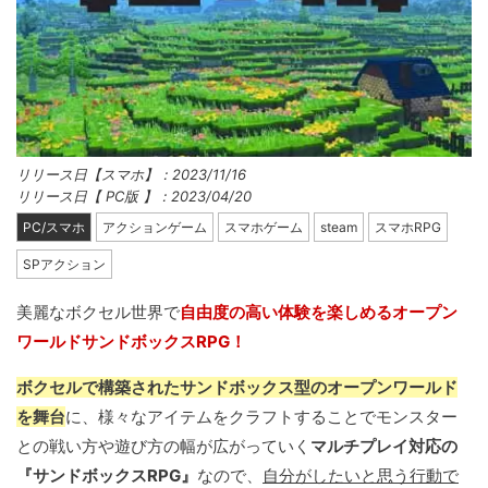
リリース日【スマホ】：2023/11/16
リリース日【 PC版 】：2023/04/20
PC/スマホ
アクションゲーム
スマホゲーム
steam
スマホRPG
SPアクション
美麗なボクセル世界で
自由度の高い体験を楽しめるオープン
ワールドサンドボックスRPG！
ボクセルで構築されたサンドボックス型のオープンワールド
を舞台
に、様々なアイテムをクラフトすることでモンスター
との戦い方や遊び方の幅が広がっていく
マルチプレイ対応の
『サンドボックスRPG』
なので、
自分がしたいと思う行動で