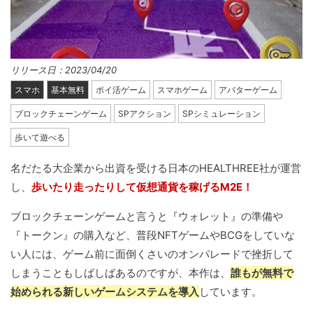
リリース日：2023/04/20
スマホ
基本無料
ポイ活ゲーム
スマホゲーム
アバターゲーム
ブロックチェーンゲーム
SPアクション
SPシミュレーション
歩いて遊べる
名だたる大企業から出資を受ける日本のHEALTHREE社が運営
し、
歩いたり走ったりして仮想通貨を稼げるM2E！
ブロックチェーンゲームと言うと『ウォレット』の準備や
『トークン』の購入など、普段NFTゲームやBCGをしていな
い人には、ゲーム前に面倒くさいのオンパレードで挫折して
しまうこともしばしばあるのですが、本作は、
誰もが無料で
始められる新しいゲームシステムを導入
しています。