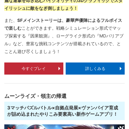
麗な連撃を叩き込むハイクオリティの3Dグラフィックでスタ
イリッシュに敵をなぎ倒しましょう！
また、
SFメインストーリーは、豪華声優陣によるフルボイス
で楽しむ
ことができます。戦略シミュレーション形式でマッ
プ探索する『因果観測』、ローグライク形式の『MDバリアブ
ル』など、豊富な挑戦コンテンツが搭載されているので、と
ことん遊び尽くしましょう！
今すぐプレイ
詳しくみる
ムーンライズ・領主の帰還
3マッチパズルバトル×自拠点発展×ヴァンパイア育成
が詰め込まれたやりこみ要素高い新作ゲームアプリ！