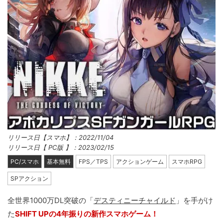
リリース日【スマホ】：2022/11/04
リリース日【 PC版 】：2023/02/15
PC/スマホ
基本無料
FPS／TPS
アクションゲーム
スマホRPG
SPアクション
全世界1000万DL突破の「
デスティニーチャイルド
」を手がけ
た
SHIFT UPの4年振りの新作スマホゲーム！