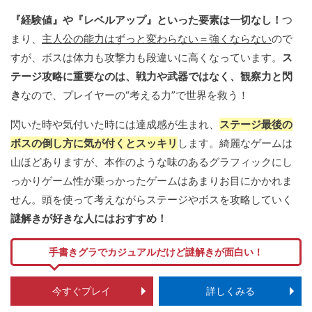
『経験値』や『レベルアップ』といった要素は一切なし！
つ
まり、
主人公の能力はずっと変わらない＝強くならない
ので
すが、ボスは体力も攻撃力も段違いに高くなっています。
ス
テージ攻略に重要なのは、戦力や武器ではなく、観察力と閃
き
なので、プレイヤーの“考える力”で世界を救う！
閃いた時や気付いた時には達成感が生まれ、
ステージ最後の
ボスの倒し方に気が付くとスッキリ
します。綺麗なゲームは
山ほどありますが、本作のような味のあるグラフィックにし
っかりゲーム性が乗っかったゲームはあまりお目にかかれま
せん。頭を使って考えながらステージやボスを攻略していく
謎解きが好きな人にはおすすめ！
手書きグラでカジュアルだけど謎解きが面白い！
今すぐプレイ
詳しくみる