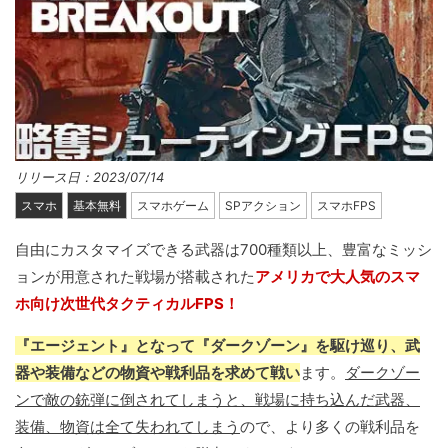
リリース日：2023/07/14
スマホ
基本無料
スマホゲーム
SPアクション
スマホFPS
自由にカスタマイズできる武器は700種類以上、豊富なミッシ
ョンが用意された戦場が搭載された
アメリカで大人気のスマ
ホ向け次世代タクティカルFPS！
『エージェント』となって『ダークゾーン』を駆け巡り、武
器や装備などの物資や戦利品を求めて戦い
ます。
ダークゾー
ンで敵の銃弾に倒されてしまうと、戦場に持ち込んだ武器、
装備、物資は全て失われてしまう
ので、より多くの戦利品を