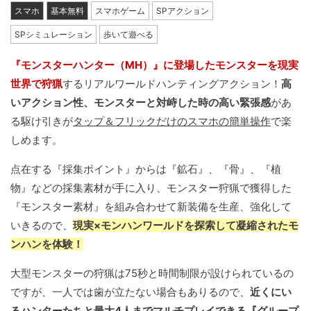
スマホ
基本無料
スマホゲーム
SPアクション
SPシミュレーション
歩いて遊べる
『モンスターハンター（MH）』に登場したモンスターを現実
世界で狩猟
するリアルワールドハンティングアクション！
高
いアクション性、モンスターと対峙した時の高い緊張感
があ
る駆け引きが
タップ＆フリックだけのスマホの簡単操作
で楽
しめます。
点在する『採集ポイント』からは『鉱石』、『骨』、『植
物』などの採集素材が手に入り、モンスター狩猟で獲得した
『モンスター素材』を組み合わせて新装備を生産、強化して
いきるので、
現実×モンハンワールドを探索して凝縮されたモ
ンハンを体験！
大型モンスターの狩猟は75秒と時間制限が設けられているの
ですが、一人では歯が立たない場合もありるので、
近くにい
るハンターたちと最大4人までマルチプレイできる『グループ