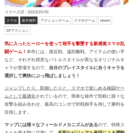
リリース日：2023/01/10
スマホ
基本無料
アクションゲーム
スマホゲーム
steam
SPアクション
気に入ったヒーローを使って相手を撃墜する新感覚スマホ乱
闘ゲーム！
本作には、接近戦、遠距離戦、アイテムの使い手
など、それぞれ得意なバトルスタイルが異なるオリジナルキ
ャラが登場するので、
自分のプレイスタイルに合うキャラを
選択して爽快にぶっ飛ばしましょう！
ジャンプしたり、防御したりと、スマホで楽しめる格闘ゲー
ムとして最適化
されているので、簡単な操作で気軽に様々な
攻撃を組み合わせ、最高のコンボで対戦相手を倒して勝利を
目指します。
マップには様々なフィールドメカニズムがある
ので、特殊ス
キルを最大限に活用して、
多彩なビジュアル表現による躍動