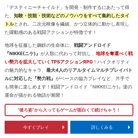
「デスティニーチャイルド」を開発・制作するにあたって得
た、
知験・技能・技術などのノウハウをすべて集約したタイ
トル
とされ、二次元映像を繊細、かつ立体的に動かし表現し
た躍動感のある戦闘アクションが特徴です！
地球を征服した鋼鉄の生命体に、
戦闘アンドロイド
『NIKKE(ニケ)』
が人類に代わって対抗し、
地球を奪還べく戦
い勢力を拡大していくTPSアクションRPG
！ハイクオリティ
の魅力的なキャラ、
最大4人のリアルタイムマルチプレイバト
ルに対応した『勢力戦』
がベースの協力プレイなど、片手で
も簡単に楽しめます！戦闘アンドロイド『NIKKE(ニケ)』達の
運命が描かれる物語が展開！
“後ろ姿”から入ってもゲームが面白くて続けちゃう！
今すぐプレイ
詳しくみる