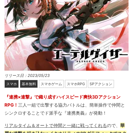
リリース日：2023/05/23
スマホ
基本無料
スマホゲーム
スマホRPG
SPアクション
『連携×連撃』で織り成すハイスピード爽快3Dアクション
RPG！
三人一組で出撃する協力バトルは、簡単操作で仲間と
シンクロすることでド派手な『連携奥義』が発動！
リアルタイム＆オートで仲間と一緒に戦ってくれる
ので、
華