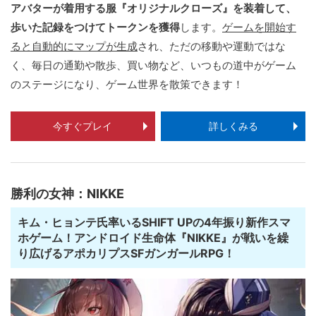
アバターが着用する服『オリジナルクローズ』を装着して、
歩いた記録をつけてトークンを獲得
します。
ゲームを開始す
ると自動的にマップが生成
され、ただの移動や運動ではな
く、毎日の通勤や散歩、買い物など、いつもの道中がゲーム
のステージになり、ゲーム世界を散策できます！
今すぐプレイ
詳しくみる
勝利の女神：NIKKE
キム・ヒョンテ氏率いるSHIFT UPの4年振り新作スマ
ホゲーム！アンドロイド生命体『NIKKE』が戦いを繰
り広げるアポカリプスSFガンガールRPG！