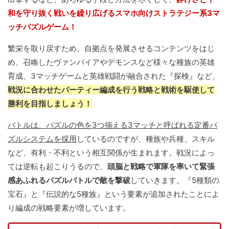
和を守り抜く戦いを繰り広げるスマホ向けストラテジー系3マ
ッチパズルゲーム！
繁栄を取り戻すため、自拠点を発展させるコンテンツをはじ
め、召喚したヴァンパイアやデモンスなど様々な種族の英雄
育成、3マッチゲームと英雄戦闘が融合された『探検』など、
戦況に合わせたパーティー編成を行う戦略と戦術を駆使して
勝利を目指しましょう！
バトルは、パズルの色を3つ揃える3マッチと呼ばれる定番パ
ズルシステムを採用
しているのですが、種族や兵種、スキル
など、有利・不利という相互関係が生まれます。戦況によっ
ては逆転も起こりうるので、
頭脳と戦略で軍隊を率いて緊張
感あふれるパズルバトルで敵を撃破
していきます。『5種類の
宝石』と『伝説的な5種族』という要素が追加されたことによ
り編成の戦略要素が増しています。