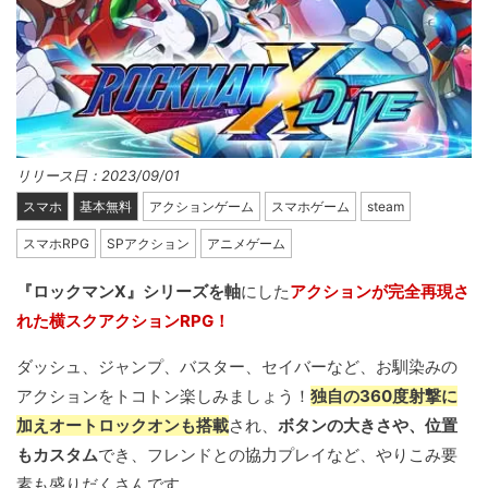
リリース日：2023/09/01
スマホ
基本無料
アクションゲーム
スマホゲーム
steam
スマホRPG
SPアクション
アニメゲーム
『ロックマンX』シリーズを軸
にした
アクションが完全再現さ
れた横スクアクションRPG！
ダッシュ、ジャンプ、バスター、セイバーなど、お馴染みの
アクションをトコトン楽しみましょう！
独自の360度射撃に
加えオートロックオンも搭載
され、
ボタンの大きさや、位置
もカスタム
でき、フレンドとの協力プレイなど、やりこみ要
素も盛りだくさんです。