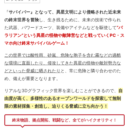
『
サバイバー』となって、異星文明により侵略された近未来
の終末世界を冒険
し、生き残るために、未来の技術で作られ
た武器、パワードスーツ、装備やアイテムなどを駆使して
“パ
ラリアン”という異星の怪物や敵陣営などと戦っていくPC・ス
マホ向け終末サバイバルゲーム！
この世界では酸性雨、砂嵐、危険な胞子を含む霧などの過酷
な環境に直面したり、侵攻してきた異星の怪物や敵対勢力な
どといった脅威に晒されたり
と、常に危険と隣り合わせのた
め、備えが重要となります。
リアルな3Dグラフィック世界を楽しむことができるので、
自
由度が高く、多様性のあるオープンワールドを探索して無制
限の素材採集・創造し、迫りくる脅威に立ち向かう！
終末物語、拠点開拓、戦闘など、全てがハイクオリティ！