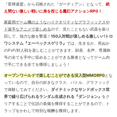
『星輝連盟』から召喚された『ガーディアン』となって、
絶
え間ない激しい戦いに身を投じる魔幻アクションRPG！
家庭用ゲーム機のようなハイクオリティなグラフィックスや
ド派手なアニメで楽しめる
ので、見たこともない武器を振り
回して、強力な敵を撃退！
150人対戦が楽しめる激しいバトロ
ワシステム『エーペックスゲリラ』
では、生きるか、死ぬか
のPvP/対人戦を楽しむことができます。財産、名声、専属称
号の全てを手中に収めることができる勝者となってゲーム内
で手にできる全てを獲得しましょう！
オープンワールドで楽しむことができる没入型MMORPG
とな
っているので、自分の好きなクラス、バトル、グラフィック
で体験してみてください。
ダイナミックなサンドボックス世
界で繰り広げられるランダム生成される『ダンジョン』
をク
リアすることで伝説の装備を獲得することができるので、ト
ラップをかわして特別な報酬を獲得します。