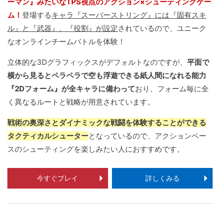
ーマン』みたいなTPS視点のアクション×シューティングゲー
ム！
登場する
キャラ『スーパーストリング』には『固有スキ
ル』と『武器』、『役割』が設定
されているので、ユニーク
なオンラインチームバトルを体験！
立体的な3Dグラフィックスがデフォルトなのですが、
平面で
横から見るとペラペラで空も浮遊できる紙人間になれる能力
『2Dフォーム』が全キャラに備わって
おり、フォーム毎に全
く異なるルートと戦略が用意されています。
戦術の奥深さとダイナミックな戦闘を体験することができる
タクティカルシューター
となっているので、アクションベー
スのシューティングを楽しみたい人におすすめです。
今すぐプレイ
詳しくみる