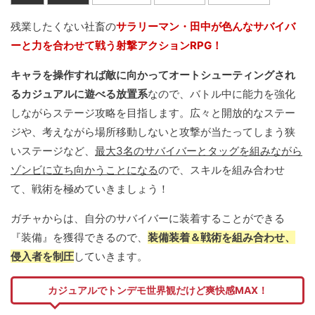
残業したくない社畜の
サラリーマン・田中が色んなサバイバ
ーと力を合わせて戦う射撃アクションRPG！
キャラを操作すれば敵に向かってオートシューティングされ
るカジュアルに遊べる放置系
なので、バトル中に能力を強化
しながらステージ攻略を目指します。広々と開放的なステー
ジや、考えながら場所移動しないと攻撃が当たってしまう狭
いステージなど、
最大3名のサバイバーとタッグを組みながら
ゾンビに立ち向かうことになる
ので、スキルを組み合わせ
て、戦術を極めていきましょう！
ガチャからは、自分のサバイバーに装着することができる
『装備』を獲得できるので、
装備装着＆戦術を組み合わせ、
侵入者を制圧
していきます。
カジュアルでトンデモ世界観だけど爽快感MAX！