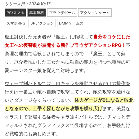
リリース日：2024/10/17
PC/スマホ
基本無料
ブラウザゲーム
アクションゲーム
スマホRPG
SPアクション
DMMゲームズ
魔王討伐した元勇者が『魔王』に転職して
自分をコケにした
女王への復讐劇が展開する新作ブラウザアクションRPG！
不
条理な理由で暗殺しされてしまうので、『魔王』として蘇
り、厄介者払いした王女たちに独自の能力を持つ他種族の可
愛いモンスター娘を従えて対峙します。
ウェーブ制バトルでは、自キャラを移動させるだけの操作を
行えば一番近い敵へ自動で攻撃
してくれ、敵の攻撃を避けな
いとダメージをくらってしまい、
体力ゲージが0になると敗北
となるので、上手く躱しながら攻撃を繰り広げ
ます。美麗な
イラストで登場する従者キャラ達もバトルでは、チマっとデ
フォルメされたグラフィックスで登場するので、お手軽だけ
ど戦略的にも楽しめます。