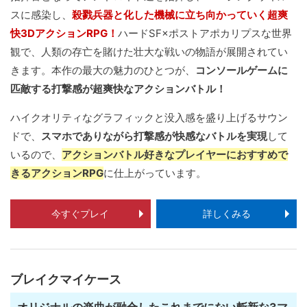
スに感染し、
殺戮兵器と化した機械に立ち向かっていく超爽
快3DアクションRPG！
ハードSF×ポストアポカリプスな世界
観で、人類の存亡を賭けた壮大な戦いの物語が展開されてい
きます。本作の最大の魅力のひとつが、
コンソールゲームに
匹敵する打撃感が超爽快なアクションバトル！
ハイクオリティなグラフィックと没入感を盛り上げるサウン
ドで、
スマホでありながら打撃感が快感なバトルを実現
して
いるので、
アクションバトル好きなプレイヤーにおすすめで
きるアクションRPG
に仕上がっています。
今すぐプレイ
詳しくみる
ブレイクマイケース