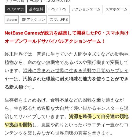
リリース日【 PC版 】：2024/07/10
PC/スマホ
基本無料
FPS／TPS
アクションゲーム
スマホゲーム
steam
SPアクション
スマホFPS
NetEase Gamesが総力を結集して開発したPC・スマホ向け
オープンワールドサバイバルアクションゲーム！
終末世界では、普通に生きていた人間やネズミなどの動物や
植物から、命のない無機物であるバスや飛行機まで変異して
います。
混沌に呑まれた世界に生きる荒野で目覚めたプレイ
ヤー
は、
汚染された環境に耐え特殊な能力を使うことができ
る新人類
です。
生存者をまとめあげ、食料不足などの困難を乗り越えなが
ら、生き残るため過酷な大自然で襲い掛かるモンスターを退
治してサバイブしていきます。
資源を確保して自分達の領地
や拠点を開拓
し、農園や釣りといったバラエティー豊かなコ
ンテンツを楽しみながら世界崩壊の真実を暴きます。