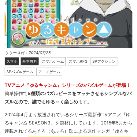
リリース日：2024/07/25
スマホ
基本無料
スマホゲーム
スマホRPG
SPアクション
SPパズルゲーム
アニメゲーム
TVアニメ『ゆるキャン△』シリーズのパズルゲームが登場！
簡単操作で
5種類のパズルピースをマッチさせるシンプルなパ
ズルなので、誰でもゆる～く楽しめ
ます。
2024年4月より放送されているシリーズ最新作TVアニメ『ゆ
るキャン△ SEASON3』を題材にしています。2015年5月から
連載されてるあｆろ（あふろ）氏による原作マンガ『ゆるキ