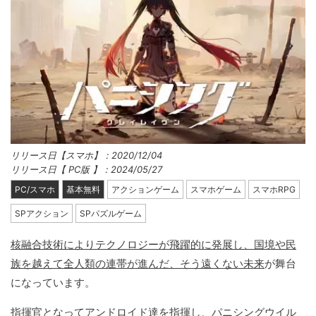
リリース日【スマホ】：2020/12/04
リリース日【 PC版 】：2024/05/27
PC/スマホ
基本無料
アクションゲーム
スマホゲーム
スマホRPG
SPアクション
SPパズルゲーム
核融合技術によりテクノロジーが飛躍的に発展し、国境や民
族を越えて全人類の連帯が進んだ、そう遠くない未来
が舞台
になっています。
指揮官となってアンドロイド達を指揮し、パニシングウイル