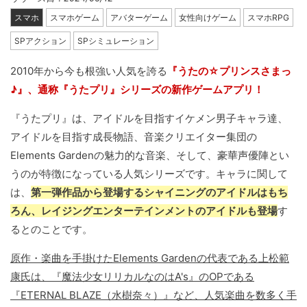
スマホ
スマホゲーム
アバターゲーム
女性向けゲーム
スマホRPG
SPアクション
SPシミュレーション
2010年から今も根強い人気を誇る
『うたの☆プリンスさまっ
♪』、通称『うたプリ』シリーズの新作ゲームアプリ！
『うたプリ』は、アイドルを目指すイケメン男子キャラ達、
アイドルを目指す成長物語、音楽クリエイター集団の
Elements Gardenの魅力的な音楽、そして、豪華声優陣とい
うのが特徴になっている人気シリーズです。キャラに関して
は、
第一弾作品から登場するシャイニングのアイドルはもち
ろん、レイジングエンターテインメントのアイドルも登場
す
るとのことです。
原作・楽曲を手掛けたElements Gardenの代表である上松範
康氏は、『魔法少女リリカルなのはA's』のOPである
『ETERNAL BLAZE（水樹奈々）』など、人気楽曲を数多く手