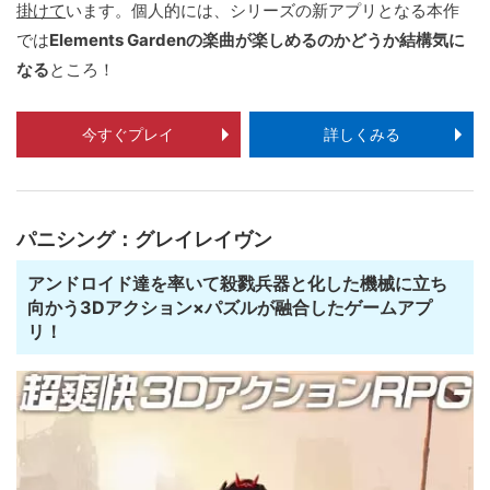
掛けて
います。個人的には、シリーズの新アプリとなる本作
では
Elements Gardenの楽曲が楽しめるのかどうか結構気に
なる
ところ！
今すぐプレイ
詳しくみる
パニシング：グレイレイヴン
アンドロイド達を率いて殺戮兵器と化した機械に立ち
向かう3Dアクション×パズルが融合したゲームアプ
リ！