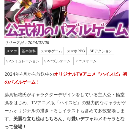
リリース日：2024/07/09
スマホ
基本無料
スマホゲーム
スマホRPG
SPアクション
SPシミュレーション
SPパズルゲーム
アニメゲーム
2024年4月から放送中の
オリジナルTVアニメ『ハイスピ』初
のパズルゲーム！
藤真拓哉氏がキャラクターデザインをしている主人公・輪堂
凛をはじめ、TVアニメ版『ハイスピ』の魅力的なキャラがゲ
ームオリジナルの描き下ろしイラストも含めて多数登場しま
す。
美麗な立ち絵はもちろん、可愛いデフォルメキャラとな
って登場！