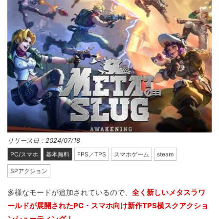
リリース日：2024/07/18
PC/スマホ
基本無料
FPS／TPS
スマホゲーム
steam
SPアクション
多様なモードが追加されているので、
全く新しいメタスラワ
ールドが展開されたPC・スマホ向け新作TPS横スクアクショ
ンシューティング！