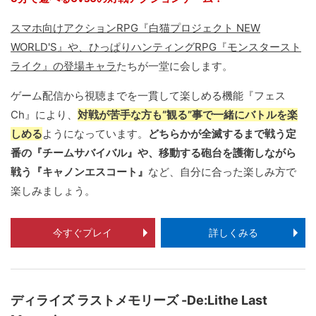
スマホ向けアクションRPG『白猫プロジェクト NEW
WORLD'S』や、ひっぱりハンティングRPG『モンスタースト
ライク』の登場キャラ
たちが一堂に会します。
ゲーム配信から視聴までを一貫して楽しめる機能『フェス
Ch』により、
対戦が苦手な方も“観る”事で一緒にバトルを楽
しめる
ようになっています。
どちらかが全滅するまで戦う定
番の『チームサバイバル』や、移動する砲台を護衛しながら
戦う『キャノンエスコート』
など、自分に合った楽しみ方で
楽しみましょう。
今すぐプレイ
詳しくみる
ディライズ ラストメモリーズ -De:Lithe Last