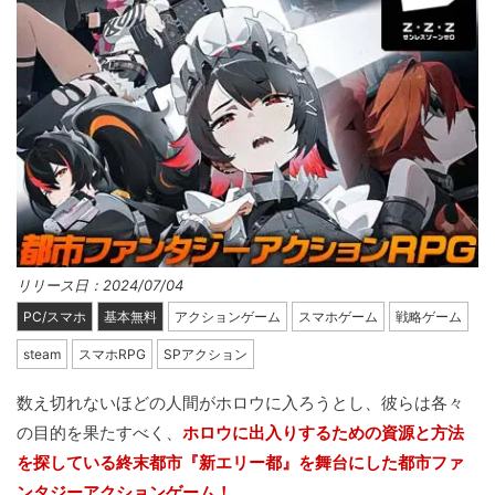
リリース日：2024/07/04
PC/スマホ
基本無料
アクションゲーム
スマホゲーム
戦略ゲーム
steam
スマホRPG
SPアクション
数え切れないほどの人間がホロウに入ろうとし、彼らは各々
の目的を果たすべく、
ホロウに出入りするための資源と方法
を探している終末都市『新エリー都』を舞台にした都市ファ
ンタジーアクションゲーム！