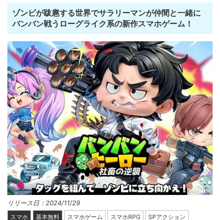
ゾンビが跋扈する世界でサラリーマンが仲間と一緒に
バンバン戦うローグライク系の新作スマホゲーム！
リリース日：2024/11/29
スマホ
基本無料
スマホゲーム
スマホRPG
SPアクション