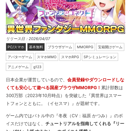
リリース日：2026/04/07
PC/スマホ
基本無料
ブラウザゲーム
MMORPG
宝箱開けゲーム
アバターゲーム
スマホMMO
スマホRPG
SPシミュレーション
アニメゲーム
g123
日本企業が運営しているので、
会員登録やダウンロードしな
くても安心して遊べる国産ブラウザMMORPG！
累計部数は
300万部（2023年10月時点）を突破した『異世界はスマー
トフォンとともに。（イセスマ）』が題材です。
ゲーム内ではバトル中の『冬夜（CV：福原 かつみ）』のボ
イスだけではなく、
チュートリアルを指南してくれる『リー