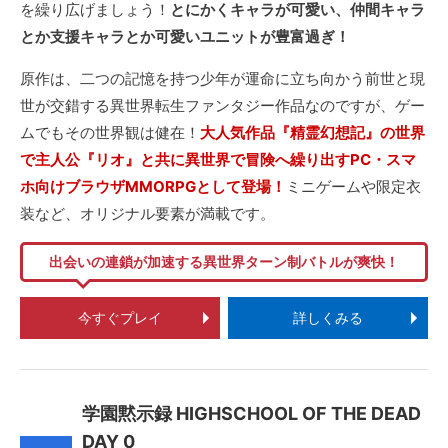
を繰り広げましょう！
とにかくキャラが可愛い、仲間キャラ
とか支援キャラとか可愛いユニットが豊富過ぎ！
原作は、二つの記憶を持つ少年が運命に立ち向かう前世と現
世が交錯する異世界転生ファンタジー作品なのですが、ゲー
ムでもその世界観は健在！
大人気作品『精霊幻想記』の世界
で主人公『リオ』と共に異世界で冒険へ繰り出すPC・スマ
ホ向けブラウザMMORPGとして登場！
ミニゲームや限定衣
装など、オリジナル要素が満載です。
出会いの連鎖が加速する異世界ターン制バトルが爽快！
今すぐプレイ
詳しくみる
学園黙示録 HIGHSCHOOL OF THE DEAD
DAY 0