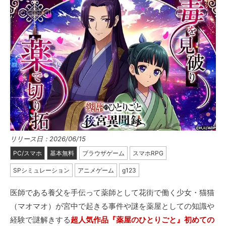
リリース日：2026/06/15
PC/スマホ
基本無料
ブラウザゲーム
スマホRPG
SPシミュレーション
アニメゲーム
g123
医師である養父を手伝って薬師として花街で働く少女・猫猫
（マオマオ）が宮中で起きる事件や謎を薬屋としての知識や
経験で謎解きする
超人気作品『薬屋のひとりごと』初めての