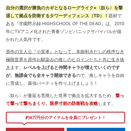
自分の選択が勝負のカギとなるローグライク×〈奴ら〉を撃
退して拠点を防衛するタワーディフェンス（TD）！
題材で
ある『学園黙示録 HIGHSCHOOL OF THE DEAD』は、2010
年にTVアニメ化された青春ゾンビパニックサバイバルが描
かれた人気作です。
原作の主人公『小室孝』となって、本能剥きだしの秩序なき
極限世界を原作お馴染みの推しのヒロインたちと共に生き抜
き
ます。
レベルを上げると仲間キャラが増えていくのです
が、無課金でも全キャラ開放できる
ので、推しキャラを自由
に育成し、最強パーティを作り上げましょう！
〈奴ら〉が蔓延る荒廃した世界で拠点を拡大するため、
撃っ
て撃って撃ちまくり、限界寸前の防衛戦を攻略
します。
約9万円分のアイテムを全員にプレゼント！