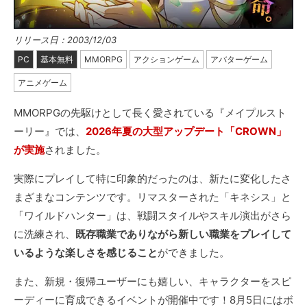
リリース日：2003/12/03
PC
基本無料
MMORPG
アクションゲーム
アバターゲーム
アニメゲーム
MMORPGの先駆けとして長く愛されている『メイプルスト
ーリー』では、
2026年夏の大型アップデート「CROWN」
が実施
されました。
実際にプレイして特に印象的だったのは、新たに変化したさ
まざまなコンテンツです。リマスターされた「キネシス」と
「ワイルドハンター」は、戦闘スタイルやスキル演出がさら
に洗練され、
既存職業でありながら新しい職業をプレイして
いるような楽しさを感じること
ができました。
また、新規・復帰ユーザーにも嬉しい、キャラクターをスピ
ーディーに育成できるイベントが開催中です！8月5日にはボ