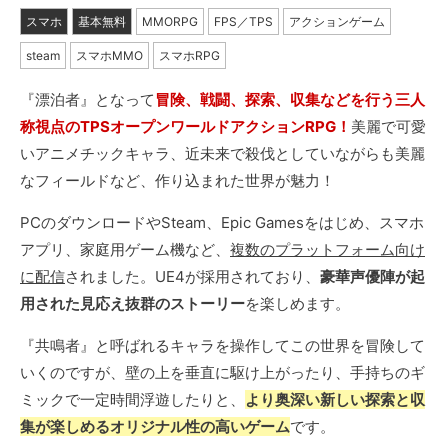
スマホ
基本無料
MMORPG
FPS／TPS
アクションゲーム
steam
スマホMMO
スマホRPG
『漂泊者』となって
冒険、戦闘、探索、収集などを行う三人
称視点のTPSオープンワールドアクションRPG！
美麗で可愛
いアニメチックキャラ、近未来で殺伐としていながらも美麗
なフィールドなど、作り込まれた世界が魅力！
PCのダウンロードやSteam、Epic Gamesをはじめ、スマホ
アプリ、家庭用ゲーム機など、
複数のプラットフォーム向け
に配信
されました。UE4が採用されており、
豪華声優陣が起
用された見応え抜群のストーリー
を楽しめます。
『共鳴者』と呼ばれるキャラを操作してこの世界を冒険して
いくのですが、壁の上を垂直に駆け上がったり、手持ちのギ
ミックで一定時間浮遊したりと、
より奥深い新しい探索と収
集が楽しめるオリジナル性の高いゲーム
です。