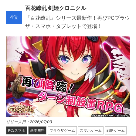
百花繚乱 剣姫クロニクル
4位
『百花繚乱』シリーズ最新作！再びPCブラウ
ザ・スマホ・タブレットで登場！
リリース日：2026/07/03
PC/スマホ
基本無料
ブラウザゲーム
スマホゲーム
戦略ゲーム