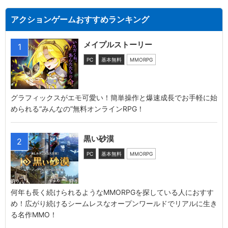
アクションゲームおすすめランキング
メイプルストーリー
1
PC
基本無料
MMORPG
グラフィックスがエモ可愛い！簡単操作と爆速成長でお手軽に始
められる“みんなの”無料オンラインRPG！
黒い砂漠
2
PC
基本無料
MMORPG
何年も長く続けられるようなMMORPGを探している人におすす
め！広がり続けるシームレスなオープンワールドでリアルに生き
る名作MMO！