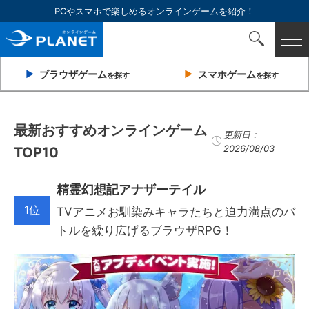
PCやスマホで楽しめるオンラインゲームを紹介！
ブラウザ
ゲーム
スマホ
ゲーム
を探す
を探す
最新おすすめオンラインゲーム
更新日：
2026/08/03
TOP10
精霊幻想記アナザーテイル
1位
TVアニメお馴染みキャラたちと迫力満点のバ
トルを繰り広げるブラウザRPG！