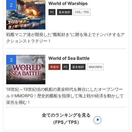
World of Warships
2
PC
基本無料
FPS／TPS
戦艦マニア達が開発した“艦船好き”に贈る海上でドンパチするア
クションストラテジー！
World of Sea Battle
3
準新作
PC
基本無料
MMORPG
16世紀～19世紀頃の帆船の黄金時代を舞台にしたオープンワー
ルドMMORPG！歴史的艦船を指揮して海上戦や経済を動かして
栄光を掴む！
全てのランキングを見る
（FPS／TPS）