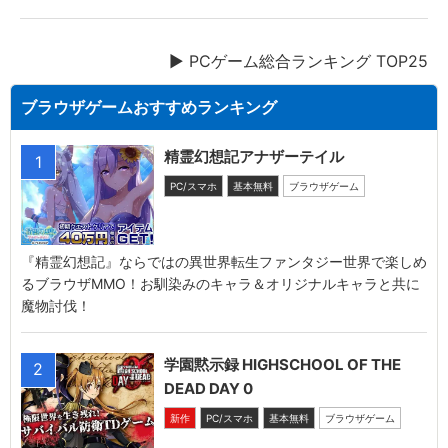
▶︎ PCゲーム総合ランキング TOP25
ブラウザゲームおすすめランキング
精霊幻想記アナザーテイル
1
PC/スマホ
基本無料
ブラウザゲーム
『精霊幻想記』ならではの異世界転生ファンタジー世界で楽しめ
るブラウザMMO！お馴染みのキャラ＆オリジナルキャラと共に
魔物討伐！
学園黙示録 HIGHSCHOOL OF THE
2
DEAD DAY 0
新作
PC/スマホ
基本無料
ブラウザゲーム