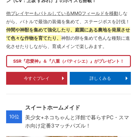
ン（CV：上坂 すみれ）』のボイスも搭載！
他プレイヤーもバトルしているMMOフィールドを移動
しな
がら、バトルで最強の装備を集めて、ステージボスを討伐！
仲間や神獣を集めて強化したり、庭園にある農地を発展させ
て色々な作物を育てたり、
神獣の卵を集めて色んな種類に進
化させたりしながら、育成メインで楽しみます。
SSR『恋愛神』＆『八重（パティシエ）』がプレゼント！
今すぐプレイ
詳しくみる
スイートホームメイド
10位
美少女+ネコちゃんと洋館で暮らすPC・スマ
ホ向け定番3マッチパズル！