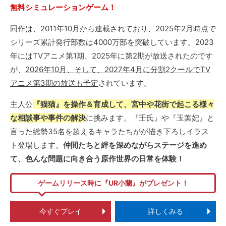
無料シミュレーションゲーム！
同作は、2011年10月から連載されており、2025年2月時点で
シリーズ累計発行部数は4000万部を突破しています。2023
年にはTVアニメ第1期、2025年に第2期が放送されたのです
が、
2026年10月、そして、2027年4月に分割2クールでTV
アニメ第3期の放送も予定
されています。
主人公
『猫猫』を操作＆育成して、宮中や花街で起こる様々
な相談事や事件の解決
に挑みます。『壬氏』や『玉葉妃』と
言った総勢35名を超えるキャラたちがが描き下ろしイラス
ト登場します。
仲間たちと絆を深めながらステージを進め
て、色んな問題に向き合う原作世界の日常を体験！
ゲームリリース時に『UR小蘭』がプレゼント！
今すぐプレイ
詳しくみる