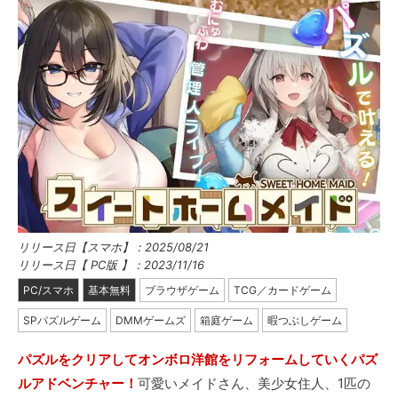
リリース日【スマホ】：2025/08/21
リリース日【 PC版 】：2023/11/16
PC/スマホ
基本無料
ブラウザゲーム
TCG／カードゲーム
SPパズルゲーム
DMMゲームズ
箱庭ゲーム
暇つぶしゲーム
パズルをクリアしてオンボロ洋館をリフォームしていくパズ
ルアドベンチャー！
可愛いメイドさん、美少女住人、1匹の