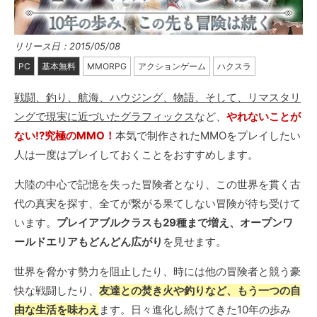
リリース日：2015/05/08
PC
基本無料
MMORPG
アクションゲーム
ハクスラ
戦闘、釣り、航海、ハウジング、物語、そして、リマスタリ
ングで現実に近づいたグラフィックス
など、
やれないことが
ない!?究極のMMO！
本気で制作されたMMOをプレイしたい
人は一度はプレイしておくことをおすすめします。
大陸の中心で記憶を失った冒険者となり、この世界を貫く古
代の真実を探す、全てが繋がる果てしない冒険が待ち受けて
います。
プレイアブルクラスも29種まで増え、オープンワ
ールドエリアもどんどん広がり
を見せます。
世界を脅かす勢力を阻止したり、時には他の冒険者と競う豪
快な戦闘したり、
友達との焚き火や釣りなど、もう一つの自
由な生活を味わえ
ます。日々進化し続けてきた10年の歩み