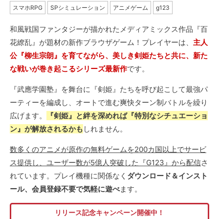
スマホRPG
SPシミュレーション
アニメゲーム
g123
和風戦国ファンタジーが描かれたメディアミックス作品『百
花繚乱』が題材の新作ブラウザゲーム！プレイヤーは、
主人
公『柳生宗朗』を育てながら、美しき剣姫たちと共に、新た
な戦いが巻き起こるシリーズ最新作
です。
『武應学園塾』を舞台に『剣姫』たちを呼び起こして最強パ
ーティーを編成し、オートで進む爽快ターン制バトルを繰り
広げます。
『剣姫』と絆を深めれば『特別なシチュエーショ
ン』が解放されるかも
しれません。
数多くのアニメが原作の無料ゲームを200カ国以上でサービ
ス提供し、ユーザー数が5億人突破した『G123』から配信
さ
れています。プレイ機種に関係なく
ダウンロード＆インスト
ール、会員登録不要で気軽に遊べ
ます。
リリース記念キャンペーン開催中！