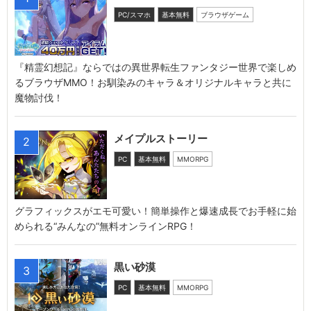
PC/スマホ
基本無料
ブラウザゲーム
『精霊幻想記』ならではの異世界転生ファンタジー世界で楽しめ
るブラウザMMO！お馴染みのキャラ＆オリジナルキャラと共に
魔物討伐！
メイプルストーリー
2
PC
基本無料
MMORPG
グラフィックスがエモ可愛い！簡単操作と爆速成長でお手軽に始
められる“みんなの”無料オンラインRPG！
黒い砂漠
3
PC
基本無料
MMORPG