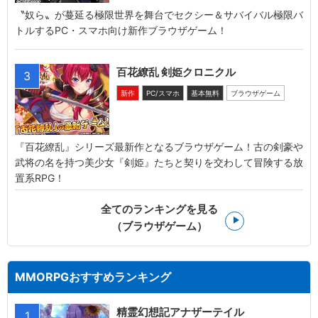
〝奴ら〟が蔓延る極限世界を舞台でセクシー＆サバイバル極限バ
トルするPC・スマホ向け新作ブラウザゲーム！
百花繚乱 剣姫クロニクル
3
新作
PC/スマホ
基本無料
ブラウザゲーム
『百花繚乱』シリーズ最新作となるブラウザゲーム！古の剣豪や
武将の名を持つ美少女『剣姫』たちと契りを交わして冒険する放
置系RPG！
全てのランキングを見る
（ブラウザゲーム）
MMORPGおすすめランキング
精霊幻想記アナザーテイル
1