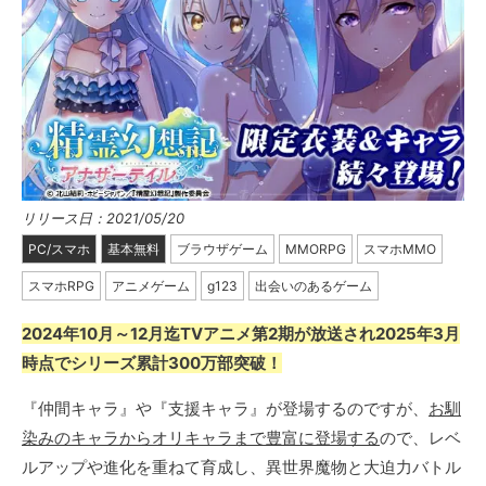
リリース日：2021/05/20
PC/スマホ
基本無料
ブラウザゲーム
MMORPG
スマホMMO
スマホRPG
アニメゲーム
g123
出会いのあるゲーム
2024年10月～12月迄TVアニメ第2期が放送され2025年3月
時点でシリーズ累計300万部突破！
『仲間キャラ』や『支援キャラ』が登場するのですが、
お馴
染みのキャラからオリキャラまで豊富に登場する
ので、レベ
ルアップや進化を重ねて育成し、異世界魔物と大迫力バトル