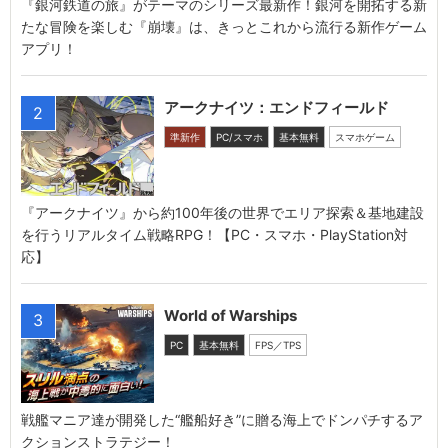
『銀河鉄道の旅』がテーマのシリーズ最新作！銀河を開拓する新
たな冒険を楽しむ『崩壊』は、きっとこれから流行る新作ゲーム
アプリ！
アークナイツ：エンドフィールド
2
準新作
PC/スマホ
基本無料
スマホゲーム
『アークナイツ』から約100年後の世界でエリア探索＆基地建設
を行うリアルタイム戦略RPG！【PC・スマホ・PlayStation対
応】
World of Warships
3
PC
基本無料
FPS／TPS
戦艦マニア達が開発した“艦船好き”に贈る海上でドンパチするア
クションストラテジー！