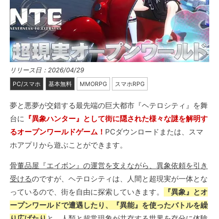
リリース日：2026/04/29
PC/スマホ
基本無料
MMORPG
スマホRPG
夢と悪夢が交錯する最先端の巨大都市『ヘテロシティ』を舞
台に
『異象ハンター』として街に隠された様々な謎を解明す
るオープンワールドゲーム！
PCダウンロードまたは、スマ
ホアプリから遊ぶことができます。
骨董品屋『エイボン』の運営を支えながら、異象依頼を引き
受ける
のですが、ヘテロシティは、人間と超現実が一体とな
っているので、街を自由に探索していきます。
『異象』とオ
ープンワールドで遭遇したり、『異能』を使ったバトルを繰
り広げたり
と、人類と超常現象が共存する世界を存分に体験