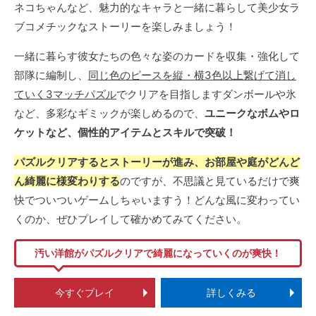
ネコちゃんなど、魅力的なキャラと一緒に暮らして美少女ラ
ブコメチックなストーリーを楽しみましょう！
一緒に暮らす彼女たちの色々な姿のカードを収集・強化して
部隊に編制し、
同じ色のピースを縦・横3色以上繋げて消し
ていく3マッチパズル
でクリアを目指しますダンボールや氷
など、多彩なギミックが楽しめるので、
ユニークなボムやロ
ケットなど、個性的アイテムとスキルで突破！
パズルクリアするとストーリーが進み、お部屋や庭がどんど
ん綺麗に様変わりする
のですが、不思議と見ているだけで爽
快でついついゲームしちゃいますう！どんな風に変わってい
くのか、ぜひプレイして確かめてみてください。
汚い洋館がパズルクリアで綺麗になっていくのが爽快！
今すぐプレイ
詳しくみる