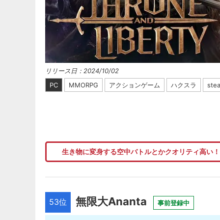
リリース日：2024/10/02
PC
MMORPG
アクションゲーム
ハクスラ
ste
生き物に変身する空中バトルとかクオリティ高い
無限大Ananta
53位
事前登録中