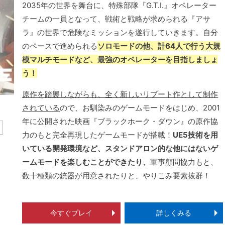
2035年の世界を舞台に、特殊部隊『G.T.I.』オペレーター
チームの一員となって、戦術と戦略が求められる『アサ
ラ』の世界で危険なミッションを遂行していきます。自分
のペースで進められる
ソロモードの他、計64人で行う大規
模マルチモードなど、最強のオペレーターを目指しましょ
う！
原作を踏襲しながらも、全く新しいリブート作として制作
されている
ので、お馴染みのゲームモードをはじめ、2001
年に公開された映画『ブラックホーク・ダウン』の原作協
力のもと完全再現したゲームモードが搭載！
UE5技術を用
いている開発環境など、スタンドアロン的な他にはないゲ
ームモードを楽しむことができたり、
軍事顧問協力もと、
数十種類の銃器が用意されたりと、やりこみ要素抜群！
今すぐプレイ
詳しくみる