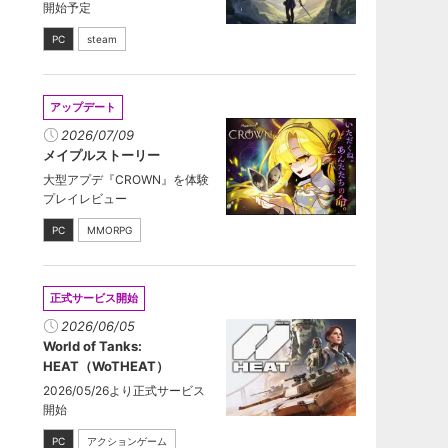
開始予定
PC
steam
アップデート
2026/07/09
メイプルストーリー
大型アプデ『CROWN』を体験
プレイレビュー
PC
MMORPG
正式サービス開始
2026/06/05
World of Tanks:
HEAT（WoTHEAT）
2026/05/26より正式サービス
開始
PC
アクションゲーム