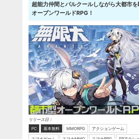
超能力仲間とパルクールしながら大都市を
オープンワールドRPG！
リリース日：
PC
基本無料
MMORPG
アクションゲーム
スマホゲーム
スマホMMO
スマホRPG
SPアクシ