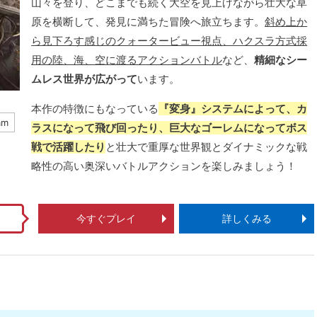
山々を登り、どこまでも続く大空を見上げながら壮大な草
原を横断して、発見に満ちた冒険へ旅立ちます。
斜め上か
ら見下ろす感じのクォータービュー視点、ハクスラ方式採
用の陸、海、空に渡るアクションバトル
など、
精細なシー
ムレス世界が広がって
います。
本作の特徴にもなっている
『変身』システムによって、カ
am
ラスになって飛び回ったり、巨大なゴーレムになってボス
戦で活躍したり
と壮大で重厚な世界観とダイナミックな戦
略性の高い奥深いバトルアクションを楽しみましょう！
！
今すぐプレイ
詳しくみる