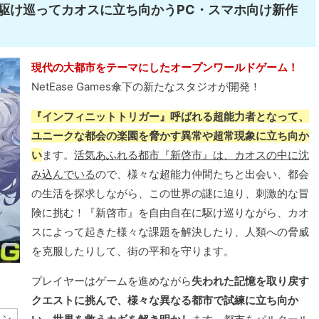
駆け巡ってカオスに立ち向かうPC・スマホ向け新作
現代の大都市をテーマにしたオープンワールドゲーム！
NetEase Games傘下の新たなスタジオが開発！
『インフィニットトリガー』呼ばれる超能力者となって、
ユニークな都会の楽園を脅かす異常や超常現象に立ち向か
い
ます。
活気あふれる都市『新啓市』は、カオスの中に沈
み込んでいる
ので、様々な超能力仲間たちと出会い、都会
の生活を探求しながら、この世界の謎に迫り、刺激的な冒
険に挑む！『新啓市』を自由自在に駆け巡りながら、カオ
スによって起きた様々な課題を解決したり、人類への脅威
を克服したりして、街の平和を守ります。
プレイヤーはゲームを進めながら
失われた記憶を取り戻す
クエストに挑んで、様々な異なる都市で試練に立ち向か
ョン